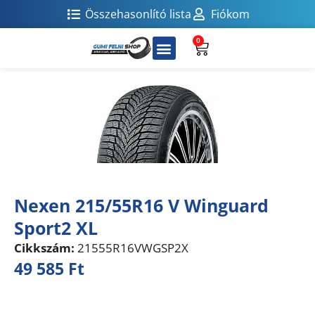
Összehasonlító lista
Fiókom
0
Nexen 215/55R16 V Winguard
Sport2 XL
Cikkszám:
21555R16VWGSP2X
49 585
Ft
Összehasonlítás