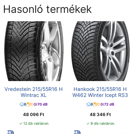
Hasonló termékek
Vredestein 215/55R16 H
Hankook 215/55R16 H
Wintrac XL
W462 Winter Icept RS3
B
C
70 dB
B
C
72 dB
48 096
Ft
48 346
Ft
✓ 12 db raktáron
✓ 8 db raktáron