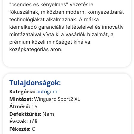
"csendes és kényelmes" vezetésre
fókuszálnak, miközben modern, környezetbarát
technológiákat alkalmaznak. A márka
kiemelkedő garanciális feltételeivel és innovatív
mintázataival vívta ki a vásárlók bizalmát, a
prémium közeli minőséget kínálva
középkategóriás áron.
Tulajdonságok:
Kategória:
autógumi
Mintázat:
Winguard Sport2 XL
Átmérő:
16
Defekttűrés:
Nem
Évszak:
Téli
Fékezés:
C