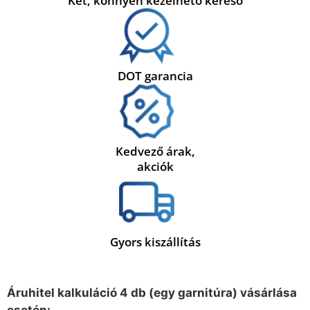
Két, könnyen kezelhető kereső
DOT garancia
Kedvező árak,
akciók
Gyors kiszállítás
Áruhitel kalkuláció 4 db (egy garnitúra) vásárlása