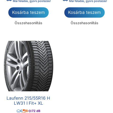
Mai feladás, gyors postázás!
Mai feladás, gyors postázás!
Kosárba teszem
Kosárba teszem
Összehasonlítás
Összehasonlítás
Laufenn 215/55R16 H
LW31 I Fit+ XL
C
D
72 dB