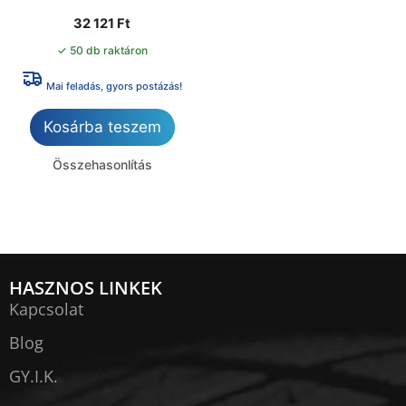
32 121
Ft
✓ 50 db raktáron
Mai feladás, gyors postázás!
Kosárba teszem
Összehasonlítás
HASZNOS LINKEK
Kapcsolat
Blog
GY.I.K.