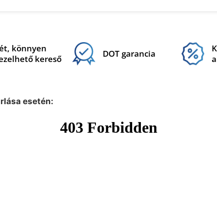
ét, könnyen
K
DOT garancia
ezelhető kereső
a
árlása esetén: