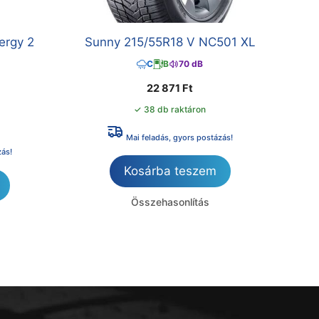
ergy 2
Sunny 215/55R18 V NC501 XL
C
B
70 dB
22 871
Ft
✓ 38 db raktáron
Mai feladás, gyors postázás!
zás!
Kosárba teszem
Összehasonlítás