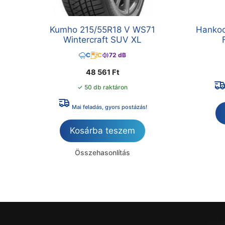
Kumho 215/55R18 V WS71
Hankoo
Wintercraft SUV XL
C
C
72 dB
48 561
Ft
✓ 50 db raktáron
Mai feladás, gyors postázás!
Kosárba teszem
Összehasonlítás