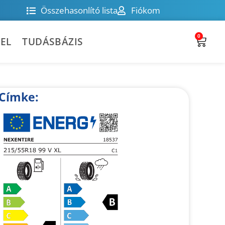
Összehasonlító lista
Fiókom
0
EL
TUDÁSBÁZIS
Címke: