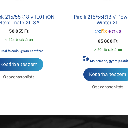
k 215/55R18 V IL01 iON
Pirelli 215/55R18 V Pow
Flexclimate XL SA
Winter XL
50 055
Ft
C
C
71 dB
✓ 12 db raktáron
65 860
Ft
✓ 50 db raktáron
Mai feladás, gyors postázás!
Mai feladás, gyors postá
Kosárba teszem
Kosárba teszem
Összehasonlítás
Összehasonlítás