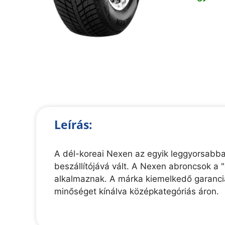
Leírás:
A dél-koreai Nexen az egyik leggyorsabban
beszállítójává vált. A Nexen abroncsok a
alkalmaznak. A márka kiemelkedő garanciáli
minőséget kínálva középkategóriás áron.