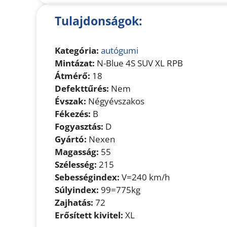
Tulajdonságok:
Kategória:
autógumi
Mintázat:
N-Blue 4S SUV XL RPB
Átmérő:
18
Defekttűrés:
Nem
Évszak:
Négyévszakos
Fékezés:
B
Fogyasztás:
D
Gyártó:
Nexen
Magasság:
55
Szélesség:
215
Sebességindex:
V=240 km/h
Súlyindex:
99=775kg
Zajhatás:
72
Erősített kivitel:
XL