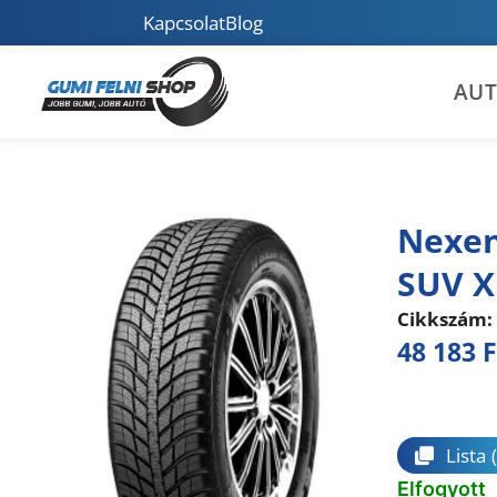
Kapcsolat
Blog
AU
Nexen
SUV X
Cikkszám:
48 183
F
Összeha
Lista
Elfogyott