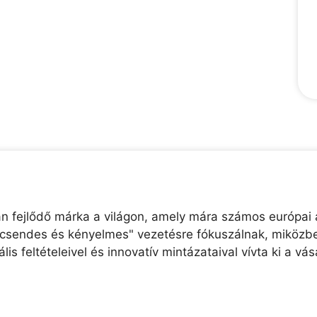
 fejlődő márka a világon, amely mára számos európai au
 "csendes és kényelmes" vezetésre fókuszálnak, miközb
s feltételeivel és innovatív mintázataival vívta ki a vá