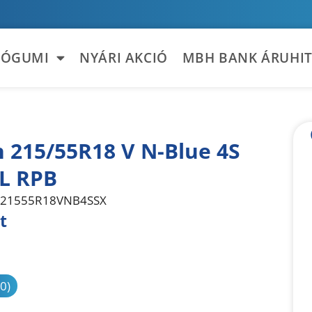
TÓGUMI
NYÁRI AKCIÓ
MBH BANK ÁRUHIT
 215/55R18 V N-Blue 4S
L RPB
21555R18VNB4SSX
t
sonlítás
(0)