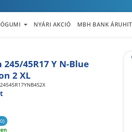
TÓGUMI
NYÁRI AKCIÓ
MBH BANK ÁRUHIT
 245/45R17 Y N-Blue
on 2 XL
24545R17YNB4S2X
t
sonlítás
(0)
ten