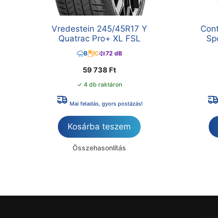
Vredestein 245/45R17 Y
Cont
Quatrac Pro+ XL FSL
Sp
B
C
72 dB
59 738
Ft
✓ 4 db raktáron
Mai feladás, gyors postázás!
Kosárba teszem
Összehasonlítás