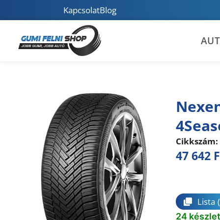
Kapcsolat
Blog
AU
Nexen
4Seas
Cikkszám:
47 642
F
Összeha
Lista
24 készle