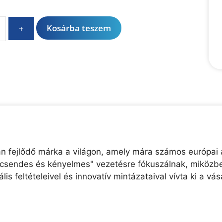
A
Kosárba teszem
+
l
t
e
r
n
a
t
i
v
e
 fejlődő márka a világon, amely mára számos európai au
:
 "csendes és kényelmes" vezetésre fókuszálnak, miközb
s feltételeivel és innovatív mintázataival vívta ki a vá