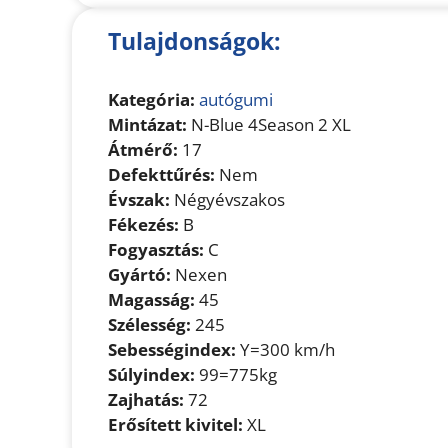
Tulajdonságok:
Kategória:
autógumi
Mintázat:
N-Blue 4Season 2 XL
Átmérő:
17
Defekttűrés:
Nem
Évszak:
Négyévszakos
Fékezés:
B
Fogyasztás:
C
Gyártó:
Nexen
Magasság:
45
Szélesség:
245
Sebességindex:
Y=300 km/h
Súlyindex:
99=775kg
Zajhatás:
72
Erősített kivitel:
XL