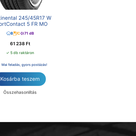
inental 245/45R17 W
ortContact 5 FR MO
B
C
71 dB
61 238
Ft
✓ 5 db raktáron
Mai feladás, gyors postázás!
Kosárba teszem
Összehasonlítás