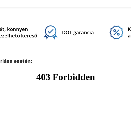
ét, könnyen
K
DOT garancia
ezelhető kereső
a
árlása esetén: