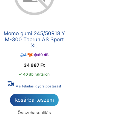
Momo gumi 245/50R18 Y
M-300 Toprun AS Sport
XL
A
D
69 dB
34 987
Ft
✓ 40 db raktáron
Mai feladás, gyors postázás!
Kosárba teszem
Összehasonlítás