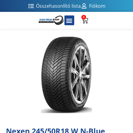
Összehasonlító lista
Fiókom
0
Nexen 245/50R18 W N-Blue