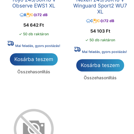
Observe EWS1 XL
Winguard Sport2 WU7
XL
B
C
72 dB
C
C
72 dB
54 642
Ft
54 103
Ft
✓ 50 db raktáron
✓ 50 db raktáron
Mai feladás, gyors postázás!
Mai feladás, gyors postázás!
Kosárba teszem
Kosárba teszem
Összehasonlítás
Összehasonlítás