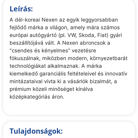
Leírás:
A dél-koreai Nexen az egyik leggyorsabban
fejlődő márka a világon, amely mára számos
európai autógyártó (pl. VW, Skoda, Fiat) gyári
beszállítójává vált. A Nexen abroncsok a
"csendes és kényelmes" vezetésre
fókuszálnak, miközben modern, környezetbarát
technológiákat alkalmaznak. A márka
kiemelkedő garanciális feltételeivel és innovatív
mintázataival vívta ki a vásárlók bizalmát, a
prémium közeli minőséget kínálva
középkategóriás áron.
Tulajdonságok: