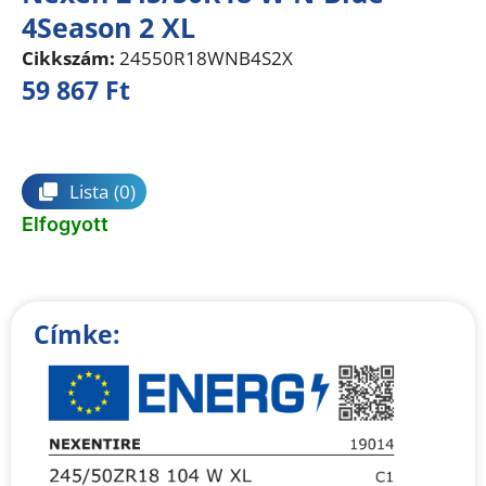
4Season 2 XL
Cikkszám:
24550R18WNB4S2X
59 867
Ft
Összehasonlítás
Lista
(0)
Elfogyott
Címke: