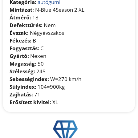
Kategória:
autógumi
Mintázat:
N-Blue 4Season 2 XL
Átmérő:
18
Defekttűrés:
Nem
Évszak:
Négyévszakos
Fékezés:
B
Fogyasztás:
C
Gyártó:
Nexen
Magasság:
50
Szélesség:
245
Sebességindex:
W=270 km/h
Súlyindex:
104=900kg
Zajhatás:
71
Erősített kivitel:
XL