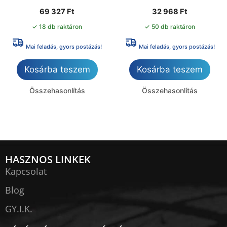
69 327
Ft
32 968
Ft
✓ 18 db raktáron
✓ 50 db raktáron
Mai feladás, gyors postázás!
Mai feladás, gyors postázás!
Kosárba teszem
Kosárba teszem
Összehasonlítás
Összehasonlítás
HASZNOS LINKEK
Kapcsolat
Blog
GY.I.K.