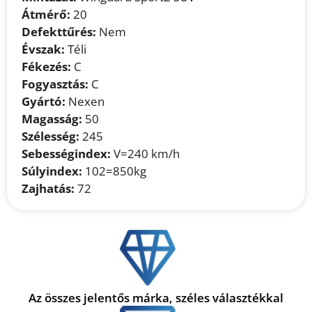
Átmérő:
20
Defekttűrés:
Nem
Évszak:
Téli
Fékezés:
C
Fogyasztás:
C
Gyártó:
Nexen
Magasság:
50
Szélesség:
245
Sebességindex:
V=240 km/h
Súlyindex:
102=850kg
Zajhatás:
72
Az összes jelentős márka, széles választékkal