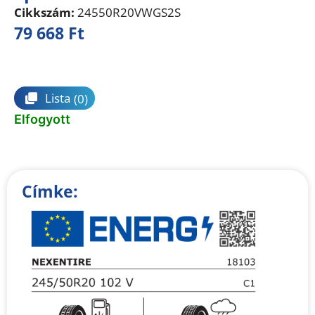
Cikkszám:
24550R20VWGS2S
79 668
Ft
Összehasonlítás
Lista
(0)
Elfogyott
Címke: