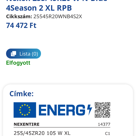
4Season 2 XL RPB
Cikkszám:
25545R20WNB4S2X
74 472
Ft
Összehasonlítás
Lista
(0)
Elfogyott
Címke: