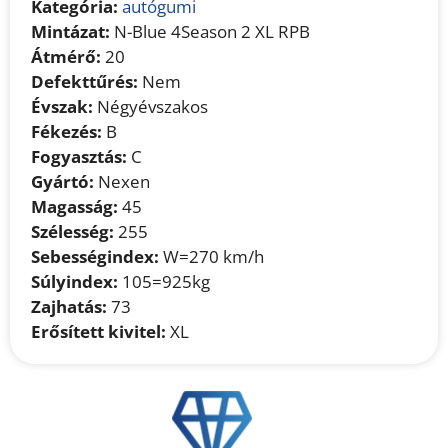
Kategória:
autógumi
Mintázat:
N-Blue 4Season 2 XL RPB
Átmérő:
20
Defekttűrés:
Nem
Évszak:
Négyévszakos
Fékezés:
B
Fogyasztás:
C
Gyártó:
Nexen
Magasság:
45
Szélesség:
255
Sebességindex:
W=270 km/h
Súlyindex:
105=925kg
Zajhatás:
73
Erősített kivitel:
XL