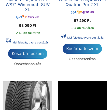
WS71 Wintercraft SUV
Quatrac Pro 2 XL
XL
A
C
70 dB
C
D
72 dB
97 290
Ft
68 090
Ft
✓ 4 db raktáron
✓ 50 db raktáron
Mai feladás, gyors postázás!
Mai feladás, gyors postázás!
Kosárba teszem
Kosárba teszem
Összehasonlítás
Összehasonlítás