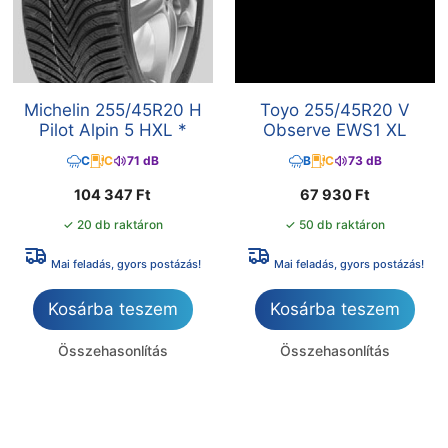
Michelin 255/45R20 H
Toyo 255/45R20 V
Pilot Alpin 5 HXL *
Observe EWS1 XL
C
C
71 dB
B
C
73 dB
104 347
Ft
67 930
Ft
✓ 20 db raktáron
✓ 50 db raktáron
Mai feladás, gyors postázás!
Mai feladás, gyors postázás!
Kosárba teszem
Kosárba teszem
Összehasonlítás
Összehasonlítás