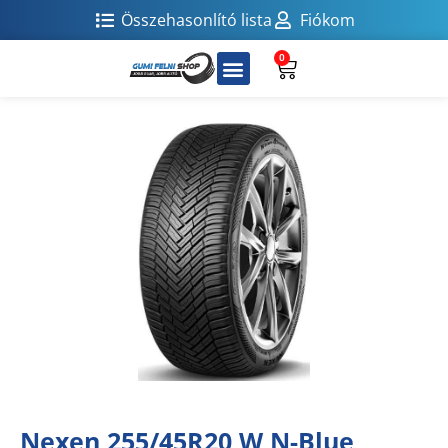
Összehasonlító lista
Fiókom
0
Nexen 255/45R20 W N-Blue