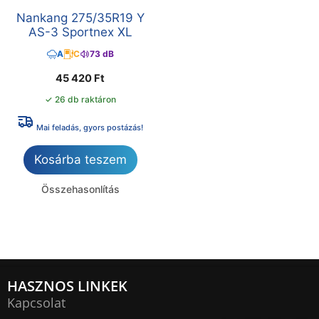
Nankang 275/35R19 Y
AS-3 Sportnex XL
A
C
73 dB
45 420
Ft
✓ 26 db raktáron
Mai feladás, gyors postázás!
Kosárba teszem
Összehasonlítás
HASZNOS LINKEK
Kapcsolat