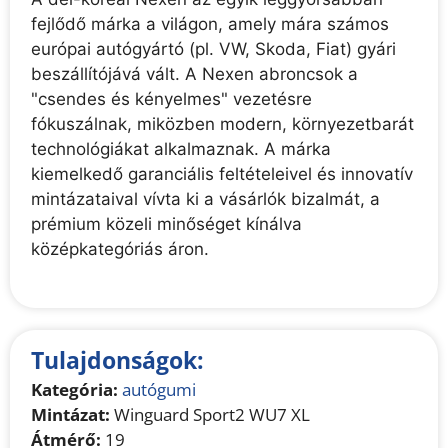
fejlődő márka a világon, amely mára számos
európai autógyártó (pl. VW, Skoda, Fiat) gyári
beszállítójává vált. A Nexen abroncsok a
"csendes és kényelmes" vezetésre
fókuszálnak, miközben modern, környezetbarát
technológiákat alkalmaznak. A márka
kiemelkedő garanciális feltételeivel és innovatív
mintázataival vívta ki a vásárlók bizalmát, a
prémium közeli minőséget kínálva
középkategóriás áron.
Tulajdonságok:
Kategória:
autógumi
Mintázat:
Winguard Sport2 WU7 XL
Átmérő:
19