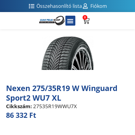
Összehasonlító lista
Fiókom
0
Nexen 275/35R19 W Winguard
Sport2 WU7 XL
Cikkszám:
27535R19WWU7X
86 332
Ft
Összehasonlítás