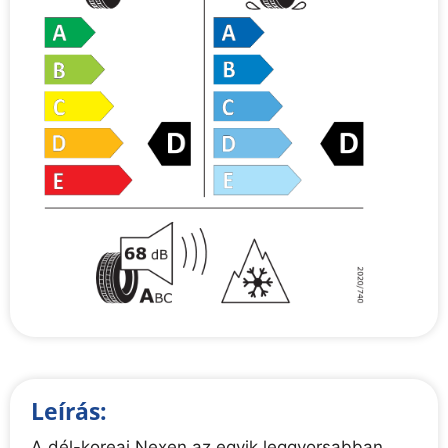
Leírás:
A dél-koreai Nexen az egyik leggyorsabban