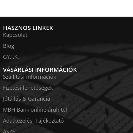
HASZNOS LINKEK
Kapcsolat
Blog
GY.I.K.
VÁSÁRLÁSI INFORMÁCIÓK
Szállítási információk
Fizetési lehetőségek
Jótállás & Garancia
MBH Bank online áruhitel
Adatkezelési Tájékoztató
ÁSZF