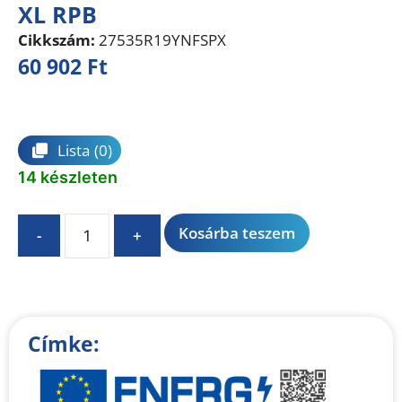
XL RPB
Cikkszám:
27535R19YNFSPX
60 902
Ft
Összehasonlítás
Lista
(0)
14 készleten
A
Kosárba teszem
-
+
l
t
e
r
n
Címke:
a
t