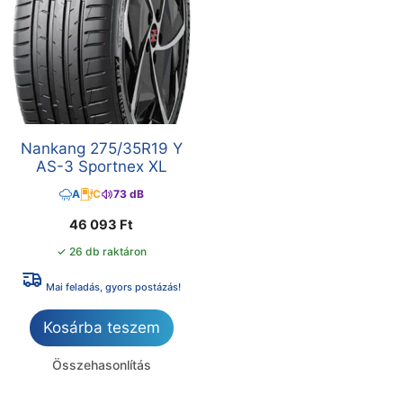
Nankang 275/35R19 Y
AS-3 Sportnex XL
A
C
73 dB
46 093
Ft
✓ 26 db raktáron
Mai feladás, gyors postázás!
Kosárba teszem
Összehasonlítás