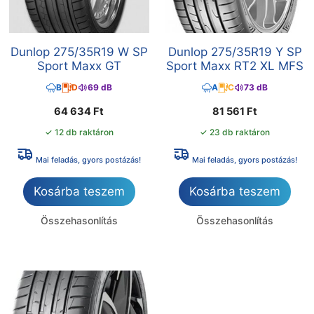
Dunlop 275/35R19 W SP
Dunlop 275/35R19 Y SP
Sport Maxx GT
Sport Maxx RT2 XL MFS
B
D
69 dB
A
C
73 dB
64 634
Ft
81 561
Ft
✓ 12 db raktáron
✓ 23 db raktáron
Mai feladás, gyors postázás!
Mai feladás, gyors postázás!
Kosárba teszem
Kosárba teszem
Összehasonlítás
Összehasonlítás