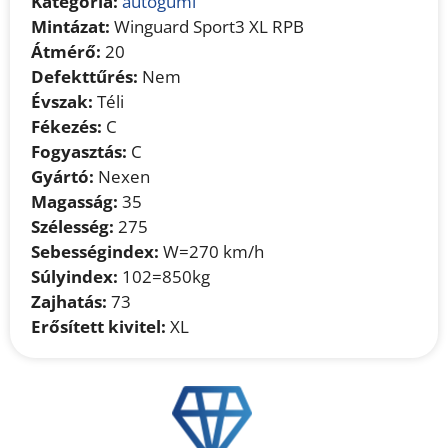
Kategória:
autógumi
Mintázat:
Winguard Sport3 XL RPB
Átmérő:
20
Defekttűrés:
Nem
Évszak:
Téli
Fékezés:
C
Fogyasztás:
C
Gyártó:
Nexen
Magasság:
35
Szélesség:
275
Sebességindex:
W=270 km/h
Súlyindex:
102=850kg
Zajhatás:
73
Erősített kivitel:
XL