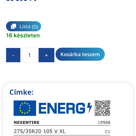
Összehasonlítás
Lista
(0)
16 készleten
A
Kosárba teszem
-
+
l
t
e
r
n
Címke:
a
t
i
v
e
: