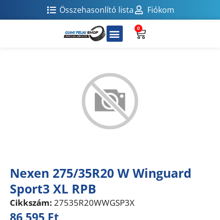
Összehasonlító lista
Fiókom
0
Nexen 275/35R20 W Winguard
Sport3 XL RPB
Cikkszám:
27535R20WWGSP3X
86 595
Ft