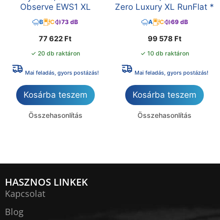
Observe EWS1 XL
Zero Luxury XL RunFlat *
B
C
73 dB
A
C
69 dB
77 622
Ft
99 578
Ft
✓ 20 db raktáron
✓ 10 db raktáron
Mai feladás, gyors postázás!
Mai feladás, gyors postázás!
Kosárba teszem
Kosárba teszem
Összehasonlítás
Összehasonlítás
HASZNOS LINKEK
Kapcsolat
Blog