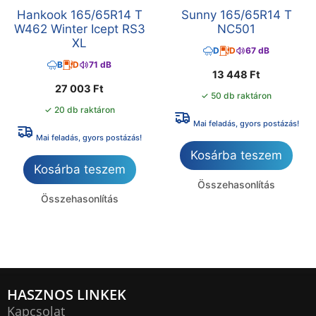
Hankook 165/65R14 T
Sunny 165/65R14 T
W462 Winter Icept RS3
NC501
XL
D
D
67 dB
B
D
71 dB
13 448
Ft
27 003
Ft
✓ 50 db raktáron
✓ 20 db raktáron
Mai feladás, gyors postázás!
Mai feladás, gyors postázás!
Kosárba teszem
Kosárba teszem
Összehasonlítás
Összehasonlítás
HASZNOS LINKEK
Kapcsolat