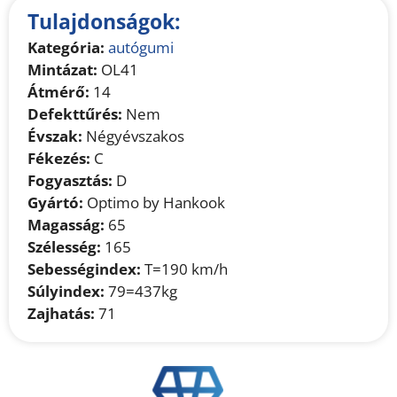
Tulajdonságok:
Kategória:
autógumi
Mintázat:
OL41
Átmérő:
14
Defekttűrés:
Nem
Évszak:
Négyévszakos
Fékezés:
C
Fogyasztás:
D
Gyártó:
Optimo by Hankook
Magasság:
65
Szélesség:
165
Sebességindex:
T=190 km/h
Súlyindex:
79=437kg
Zajhatás:
71