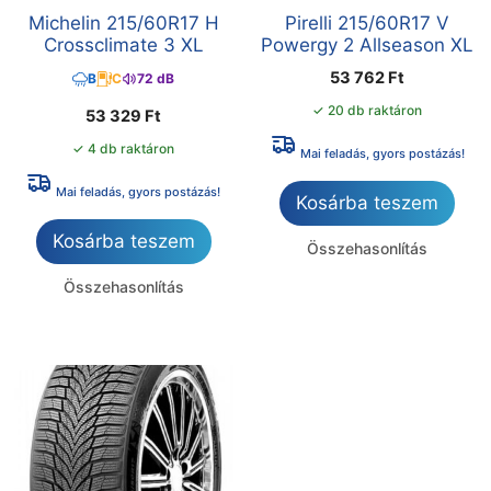
Michelin 215/60R17 H
Pirelli 215/60R17 V
Crossclimate 3 XL
Powergy 2 Allseason XL
53 762
Ft
B
C
72 dB
✓ 20 db raktáron
53 329
Ft
✓ 4 db raktáron
Mai feladás, gyors postázás!
Mai feladás, gyors postázás!
Kosárba teszem
Kosárba teszem
Összehasonlítás
Összehasonlítás