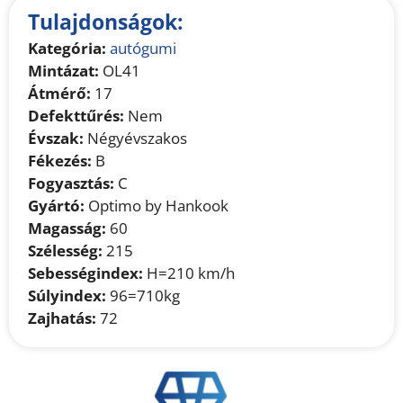
Tulajdonságok:
Kategória:
autógumi
Mintázat:
OL41
Átmérő:
17
Defekttűrés:
Nem
Évszak:
Négyévszakos
Fékezés:
B
Fogyasztás:
C
Gyártó:
Optimo by Hankook
Magasság:
60
Szélesség:
215
Sebességindex:
H=210 km/h
Súlyindex:
96=710kg
Zajhatás:
72