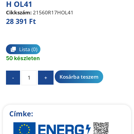
H OL41
Cikkszám:
21560R17HOL41
28 391
Ft
Összehasonlítás
Lista
(0)
50 készleten
A
Kosárba teszem
-
+
l
t
e
r
n
Címke:
a
t
i