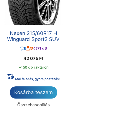
Nexen 215/60R17 H
Winguard Sport2 SUV
B
D
71 dB
42 075
Ft
✓ 50 db raktáron
Mai feladás, gyors postázás!
Kosárba teszem
Összehasonlítás