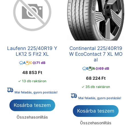
Laufenn 225/40R19 Y
Continental 225/40R19
LK12 S Fit2 XL
W EcoContact 7 XL MO
al
A
C
71 dB
B
A
69 dB
48 853
Ft
68 224
Ft
✓ 13 db raktáron
✓ 35 db raktáron
Mai feladás, gyors postázás!
Mai feladás, gyors postázás!
Kosárba teszem
Kosárba teszem
Összehasonlítás
Összehasonlítás