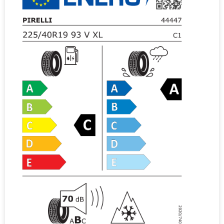
i
v
e
: