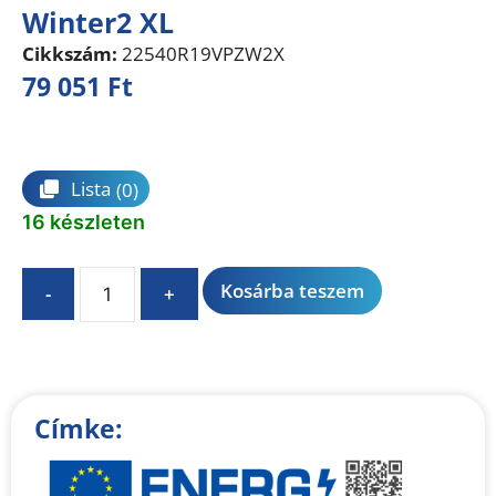
Winter2 XL
Cikkszám:
22540R19VPZW2X
79 051
Ft
Összehasonlítás
Lista
(0)
16 készleten
A
Kosárba teszem
-
+
l
t
e
r
n
Címke:
a
t