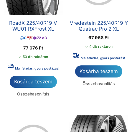
RoadX 225/40R19 V
Vredestein 225/40R19 Y
WU01 RXFrost XL
Quatrac Pro 2 XL
67 968
Ft
C
E
72 dB
✓ 4 db raktáron
77 676
Ft
✓ 50 db raktáron
Mai feladás, gyors postázás!
Mai feladás, gyors postázás!
Kosárba teszem
Kosárba teszem
Összehasonlítás
Összehasonlítás