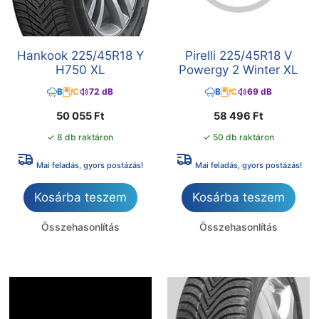
Hankook 225/45R18 Y
Pirelli 225/45R18 V
H750 XL
Powergy 2 Winter XL
B
C
72 dB
B
C
69 dB
50 055
Ft
58 496
Ft
✓ 8 db raktáron
✓ 50 db raktáron
Mai feladás, gyors postázás!
Mai feladás, gyors postázás!
Kosárba teszem
Kosárba teszem
Összehasonlítás
Összehasonlítás