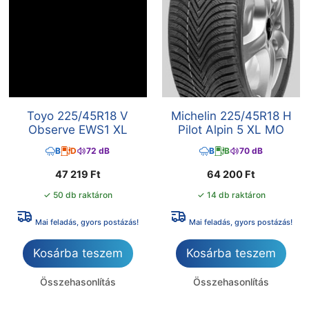
Toyo 225/45R18 V
Michelin 225/45R18 H
Observe EWS1 XL
Pilot Alpin 5 XL MO
B
D
72 dB
B
B
70 dB
47 219
Ft
64 200
Ft
✓ 50 db raktáron
✓ 14 db raktáron
Mai feladás, gyors postázás!
Mai feladás, gyors postázás!
Kosárba teszem
Kosárba teszem
Összehasonlítás
Összehasonlítás