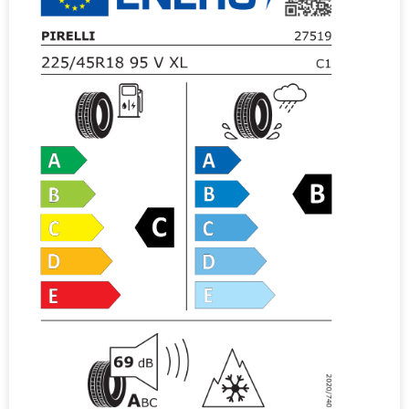
i
v
e
: