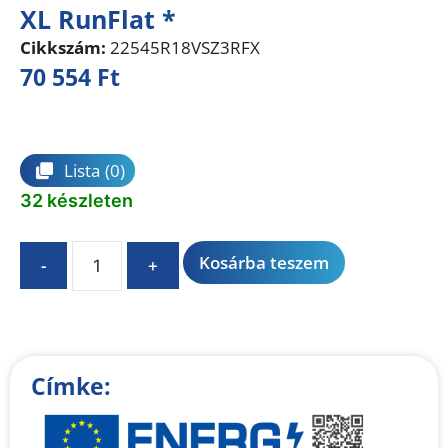
XL RunFlat *
Cikkszám:
22545R18VSZ3RFX
70 554
Ft
Összehasonlítás
Lista
(0)
32 készleten
A
Kosárba teszem
-
+
l
t
e
r
n
Címke:
a
t