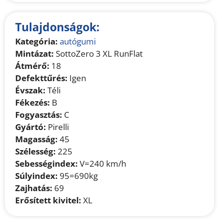
Tulajdonságok:
Kategória:
autógumi
Mintázat:
SottoZero 3 XL RunFlat
Átmérő:
18
Defekttűrés:
Igen
Évszak:
Téli
Fékezés:
B
Fogyasztás:
C
Gyártó:
Pirelli
Magasság:
45
Szélesség:
225
Sebességindex:
V=240 km/h
Súlyindex:
95=690kg
Zajhatás:
69
Erősített kivitel:
XL