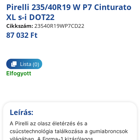
Pirelli 235/40R19 W P7 Cinturato
XL s-i DOT22
Cikkszám:
23540R19WP7CD22
87 032
Ft
Összehasonlítás
Lista
(0)
Elfogyott
Leírás:
A Pirelli az olasz életérzés és a
csúcstechnológia találkozása a gumiabroncsok
világában. A Forma-1 kizárólagos