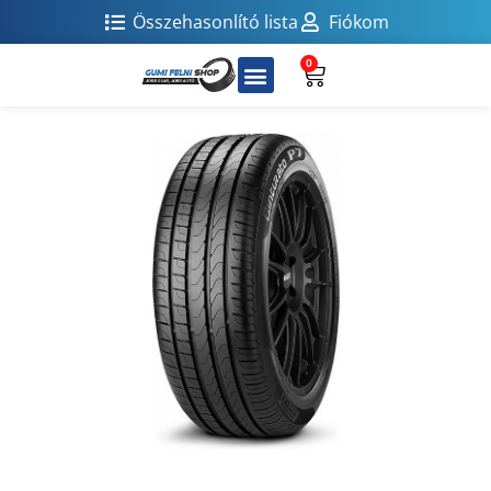
Összehasonlító lista
Fiókom
0