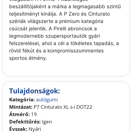
beszállítójaként a márka a legmagasabb szintű
teljesítményt kínálja. A P Zero és Cinturato
szériák világszerte a prémium kategória
csúcsát jelentik. A Pirelli abroncsok a
legmodernebb szupersportautók gyári
felszerelései, ahol a cél a tökéletes tapadás, a
rövid fékút és a kompromisszummentes
sportos élmény.
Tulajdonságok:
Kategória:
autógumi
Mintázat:
P7 Cinturato XL s-i DOT22
Átmérő:
19
Defekttűrés:
Igen
Évszak:
Nyári