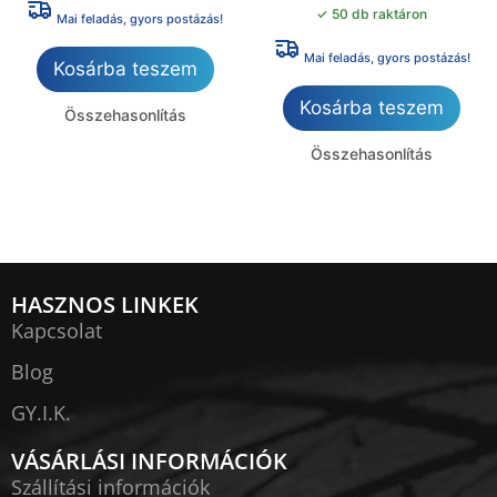
✓ 50 db raktáron
Mai feladás, gyors postázás!
Mai feladás, gyors postázás!
Kosárba teszem
Kosárba teszem
Összehasonlítás
Összehasonlítás
HASZNOS LINKEK
Kapcsolat
Blog
GY.I.K.
VÁSÁRLÁSI INFORMÁCIÓK
Szállítási információk