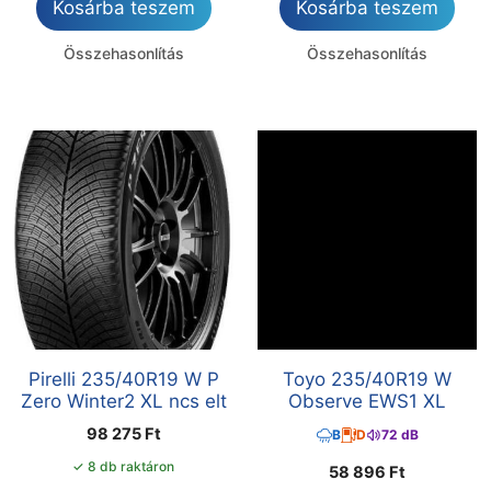
Kosárba teszem
Kosárba teszem
Összehasonlítás
Összehasonlítás
Pirelli 235/40R19 W P
Toyo 235/40R19 W
Zero Winter2 XL ncs elt
Observe EWS1 XL
98 275
Ft
B
D
72 dB
✓ 8 db raktáron
58 896
Ft