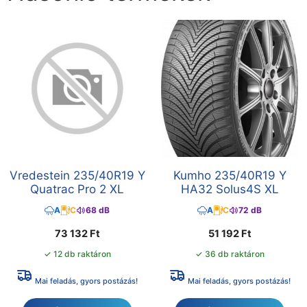
Vredestein 235/40R19 Y
Kumho 235/40R19 Y
Quatrac Pro 2 XL
HA32 Solus4S XL
A
C
68 dB
A
C
72 dB
73 132
Ft
51 192
Ft
✓ 12 db raktáron
✓ 36 db raktáron
Mai feladás, gyors postázás!
Mai feladás, gyors postázás!