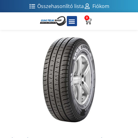
Összehasonlító lista
Fiókom
0