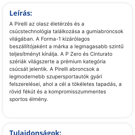
Leírás:
A Pirelli az olasz életérzés és a
csúcstechnológia találkozása a gumiabroncsok
világában. A Forma-1 kizárólagos
beszállítójaként a márka a legmagasabb szintű
teljesítményt kínálja. A P Zero és Cinturato
szériák világszerte a prémium kategória
csúcsát jelentik. A Pirelli abroncsok a
legmodernebb szupersportautók gyári
felszerelései, ahol a cél a tökéletes tapadás, a
rövid fékút és a kompromisszummentes
sportos élmény.
Tulajdonságok: