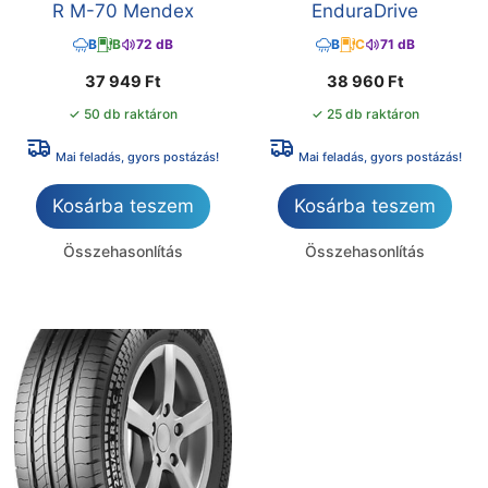
R M-70 Mendex
EnduraDrive
B
B
72 dB
B
C
71 dB
37 949
Ft
38 960
Ft
✓ 50 db raktáron
✓ 25 db raktáron
Mai feladás, gyors postázás!
Mai feladás, gyors postázás!
Kosárba teszem
Kosárba teszem
Összehasonlítás
Összehasonlítás