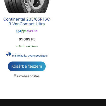
Continental 235/65R16C
R VanContact Ultra
A
B
71 dB
61 669
Ft
✓ 8 db raktáron
Mai feladás, gyors postázás!
Kosárba teszem
Összehasonlítás