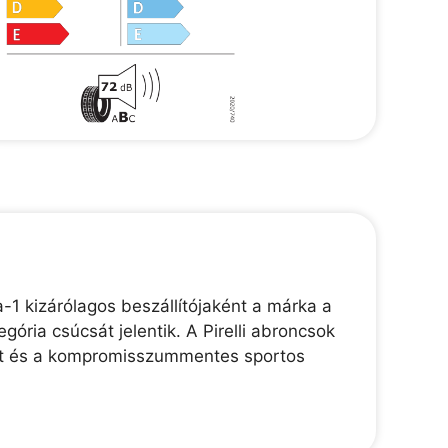
-1 kizárólagos beszállítójaként a márka a
gória csúcsát jelentik. A Pirelli abroncsok
ékút és a kompromisszummentes sportos