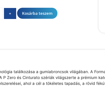
A
Kosárba teszem
+
l
t
e
r
n
a
t
i
v
e
chnológia találkozása a gumiabroncsok világában. A Forma
:
A P Zero és Cinturato szériák világszerte a prémium kate
lszerelései, ahol a cél a tökéletes tapadás, a rövid f