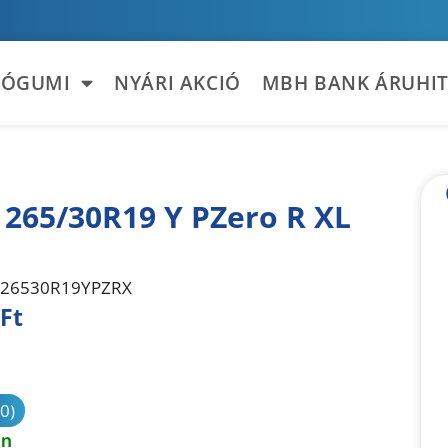
TÓGUMI
NYÁRI AKCIÓ
MBH BANK ÁRUHIT
i 265/30R19 Y PZero R XL
26530R19YPZRX
Ft
sonlítás
(0)
en