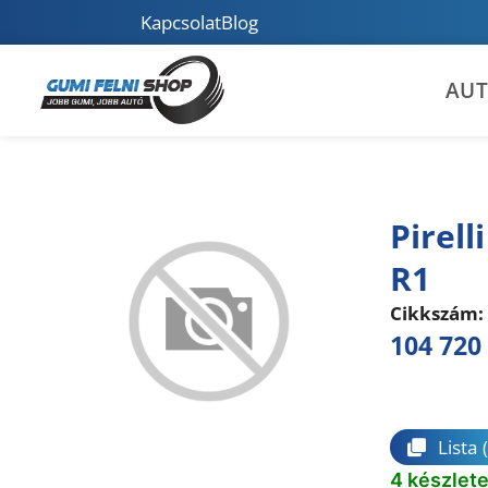
Kapcsolat
Blog
AU
Pirell
R1
Cikkszám:
104 720
Összeha
Lista
4 készlet