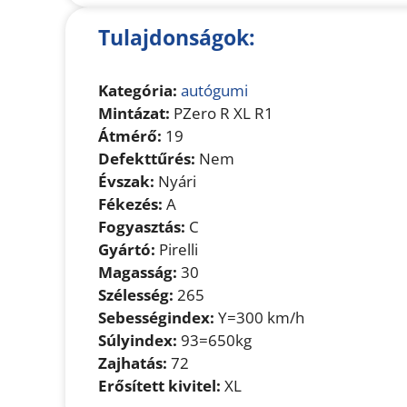
Tulajdonságok:
Kategória:
autógumi
Mintázat:
PZero R XL R1
Átmérő:
19
Defekttűrés:
Nem
Évszak:
Nyári
Fékezés:
A
Fogyasztás:
C
Gyártó:
Pirelli
Magasság:
30
Szélesség:
265
Sebességindex:
Y=300 km/h
Súlyindex:
93=650kg
Zajhatás:
72
Erősített kivitel:
XL