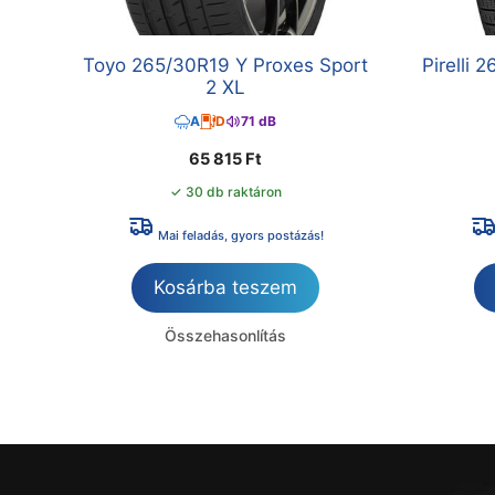
Toyo 265/30R19 Y Proxes Sport
Pirelli
2 XL
A
D
71 dB
65 815
Ft
✓ 30 db raktáron
Mai feladás, gyors postázás!
Kosárba teszem
Összehasonlítás