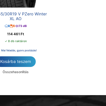
 265/30R19 V PZero Winter
XL AO
B
D
73 dB
114 461
Ft
✓ 8 db raktáron
Mai feladás, gyors postázás!
Kosárba teszem
Összehasonlítás