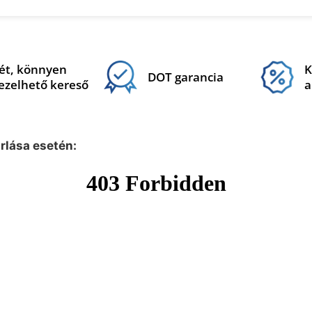
ét, könnyen
K
DOT garancia
ezelhető kereső
a
árlása esetén: