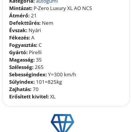
Kategória:
autógumi
Mintázat:
P-Zero Luxury XL AO NCS
Átmérő:
21
Defekttűrés:
Nem
Évszak:
Nyári
Fékezés:
A
Fogyasztás:
C
Gyártó:
Pirelli
Magasság:
35
Szélesség:
265
Sebességindex:
Y=300 km/h
Súlyindex:
101=825kg
Zajhatás:
70
Erősített kivitel:
XL