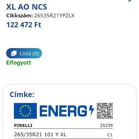
XL AO NCS
Cikkszám:
26535R21YPZLX
122 472
Ft
Összehasonlítás
Lista
(0)
Elfogyott
Címke: