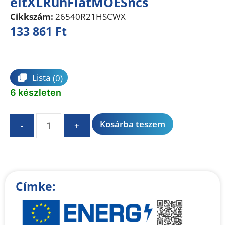
eltXLRunFlatMOESncs
Cikkszám:
26540R21HSCWX
133 861
Ft
Összehasonlítás
Lista
(0)
6 készleten
A
Kosárba teszem
-
+
l
t
e
r
n
Címke:
a
t
i