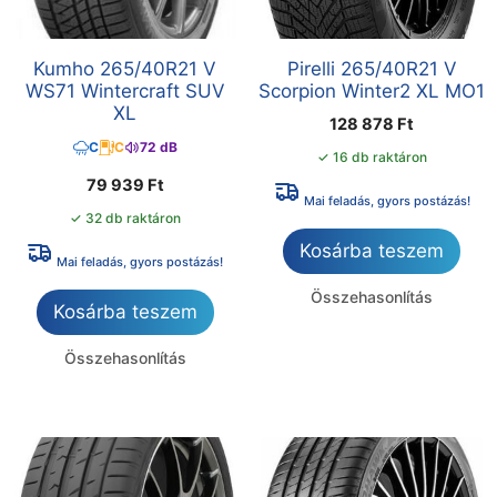
Kumho 265/40R21 V
Pirelli 265/40R21 V
WS71 Wintercraft SUV
Scorpion Winter2 XL MO1
XL
128 878
Ft
C
C
72 dB
✓ 16 db raktáron
79 939
Ft
Mai feladás, gyors postázás!
✓ 32 db raktáron
Kosárba teszem
Mai feladás, gyors postázás!
Összehasonlítás
Kosárba teszem
Összehasonlítás