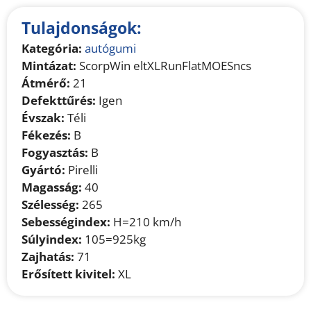
Tulajdonságok:
Kategória:
autógumi
Mintázat:
ScorpWin eltXLRunFlatMOESncs
Átmérő:
21
Defekttűrés:
Igen
Évszak:
Téli
Fékezés:
B
Fogyasztás:
B
Gyártó:
Pirelli
Magasság:
40
Szélesség:
265
Sebességindex:
H=210 km/h
Súlyindex:
105=925kg
Zajhatás:
71
Erősített kivitel:
XL