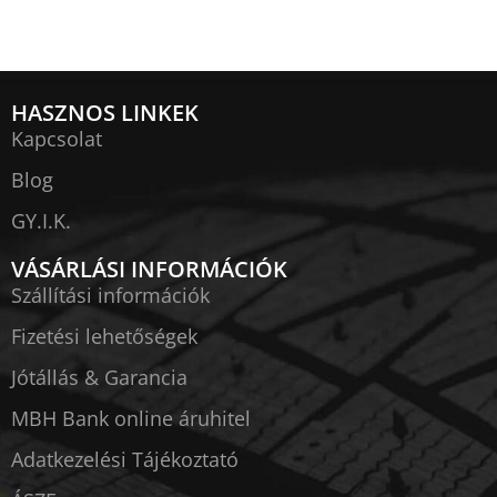
HASZNOS LINKEK
Kapcsolat
Blog
GY.I.K.
VÁSÁRLÁSI INFORMÁCIÓK
Szállítási információk
Fizetési lehetőségek
Jótállás & Garancia
MBH Bank online áruhitel
Adatkezelési Tájékoztató