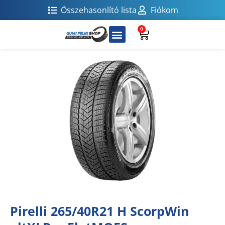
Összehasonlító lista
Fiókom
0
Pirelli 265/40R21 H ScorpWin