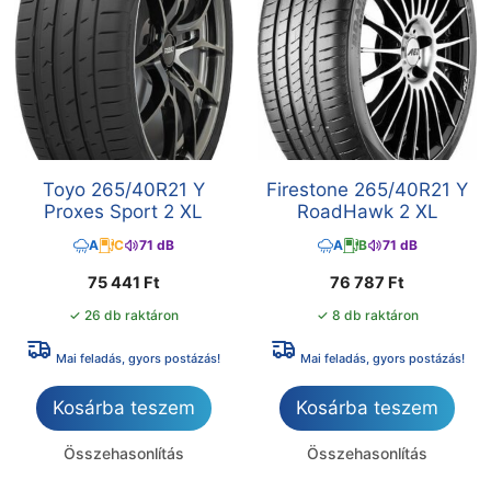
Toyo 265/40R21 Y
Firestone 265/40R21 Y
Proxes Sport 2 XL
RoadHawk 2 XL
A
C
71 dB
A
B
71 dB
75 441
Ft
76 787
Ft
✓ 26 db raktáron
✓ 8 db raktáron
Mai feladás, gyors postázás!
Mai feladás, gyors postázás!
Kosárba teszem
Kosárba teszem
Összehasonlítás
Összehasonlítás