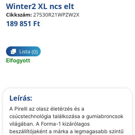
Winter2 XL ncs elt
Cikkszám:
27530R21WPZW2X
189 851
Ft
Összehasonlítás
Lista
(0)
Elfogyott
Leírás:
A Pirelli az olasz életérzés és a
csúcstechnológia találkozása a gumiabroncsok
világában. A Forma-1 kizárólagos
beszállítójaként a márka a legmagasabb szintű