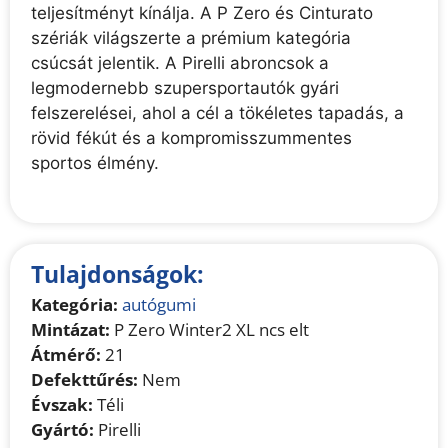
teljesítményt kínálja. A P Zero és Cinturato
szériák világszerte a prémium kategória
csúcsát jelentik. A Pirelli abroncsok a
legmodernebb szupersportautók gyári
felszerelései, ahol a cél a tökéletes tapadás, a
rövid fékút és a kompromisszummentes
sportos élmény.
Tulajdonságok:
Kategória:
autógumi
Mintázat:
P Zero Winter2 XL ncs elt
Átmérő:
21
Defekttűrés:
Nem
Évszak:
Téli
Gyártó:
Pirelli