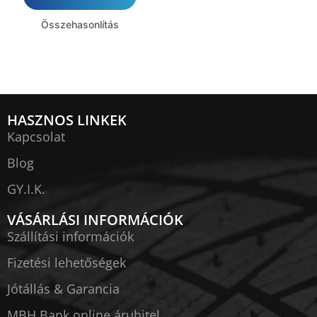
Összehasonlítás
HASZNOS LINKEK
Kapcsolat
Blog
GY.I.K.
VÁSÁRLÁSI INFORMÁCIÓK
Szállítási információk
Fizetési lehetőségek
Jótállás & Garancia
MBH Bank online áruhitel