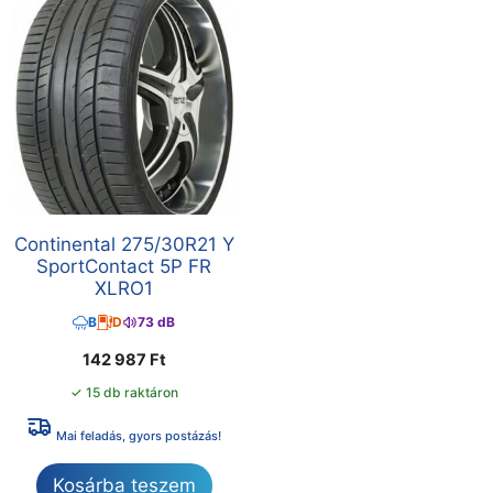
Continental 275/30R21 Y
SportContact 5P FR
XLRO1
B
D
73 dB
142 987
Ft
✓ 15 db raktáron
Mai feladás, gyors postázás!
Kosárba teszem