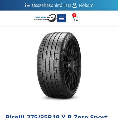
Összehasonlító lista
Fiókom
0
Pirelli 275/35R19 Y P-Zero Sport