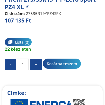
PZ4 XL *
Cikkszám:
27535R19YPZ4SPX
107 135
Ft
Összehasonlítás
Lista
(0)
22 készleten
A
Kosárba teszem
-
+
l
t
e
r
n
Címke:
a
t