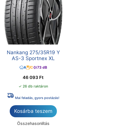
Nankang 275/35R19 Y
AS-3 Sportnex XL
A
C
73 dB
46 093
Ft
✓ 26 db raktáron
Mai feladás, gyors postázás!
Kosárba teszem
Összehasonlítás