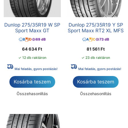
Dunlop 275/35R19 W SP
Dunlop 275/35R19 Y SP
Sport Maxx GT
Sport Maxx RT2 XL MFS
B
D
69 dB
A
C
73 dB
64 634
Ft
81 561
Ft
✓ 12 db raktáron
✓ 23 db raktáron
Mai feladás, gyors postázás!
Mai feladás, gyors postázás!
Kosárba teszem
Kosárba teszem
Összehasonlítás
Összehasonlítás