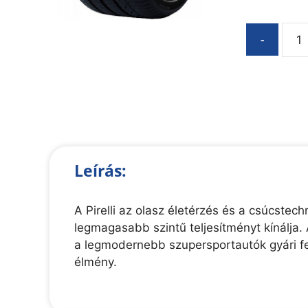
-
Leírás:
A Pirelli az olasz életérzés és a csúcste
legmagasabb szintű teljesítményt kínálja. 
a legmodernebb szupersportautók gyári fe
élmény.