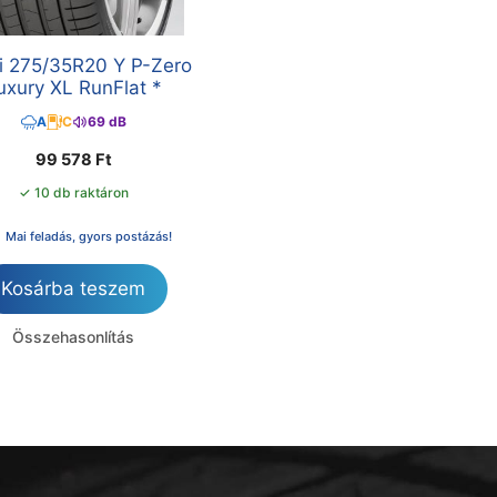
lli 275/35R20 Y P-Zero
uxury XL RunFlat *
A
C
69 dB
99 578
Ft
✓ 10 db raktáron
Mai feladás, gyors postázás!
Kosárba teszem
Összehasonlítás