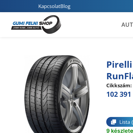
Kapcsolat
Blog
AU
Pirel
RunFl
Cikkszám:
102 391
Összeha
Lista
9 készlet