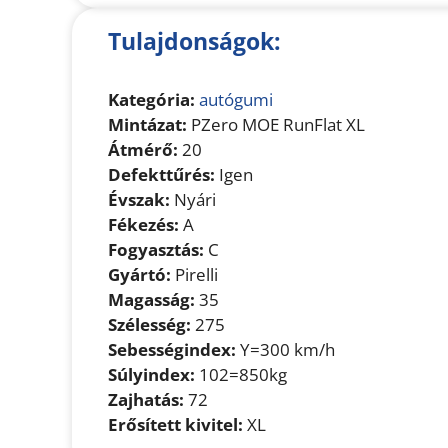
Tulajdonságok:
Kategória:
autógumi
Mintázat:
PZero MOE RunFlat XL
Átmérő:
20
Defekttűrés:
Igen
Évszak:
Nyári
Fékezés:
A
Fogyasztás:
C
Gyártó:
Pirelli
Magasság:
35
Szélesség:
275
Sebességindex:
Y=300 km/h
Súlyindex:
102=850kg
Zajhatás:
72
Erősített kivitel:
XL