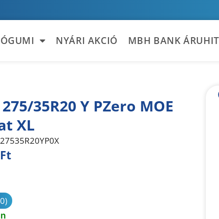
TÓGUMI
NYÁRI AKCIÓ
MBH BANK ÁRUHIT
li 275/35R20 Y PZero MOE
at XL
27535R20YP0X
Ft
sonlítás
(0)
en