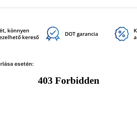
ét, könnyen
K
DOT garancia
ezelhető kereső
a
árlása esetén: