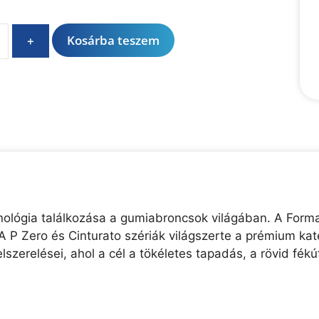
A
Kosárba teszem
+
l
t
e
r
n
a
t
i
v
e
chnológia találkozása a gumiabroncsok világában. A Forma
:
A P Zero és Cinturato szériák világszerte a prémium kate
lszerelései, ahol a cél a tökéletes tapadás, a rövid f