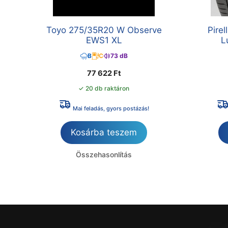
Toyo 275/35R20 W Observe
Pire
EWS1 XL
L
B
C
73 dB
77 622
Ft
✓ 20 db raktáron
Mai feladás, gyors postázás!
Kosárba teszem
Összehasonlítás