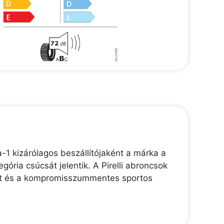
-1 kizárólagos beszállítójaként a márka a
gória csúcsát jelentik. A Pirelli abroncsok
ékút és a kompromisszummentes sportos