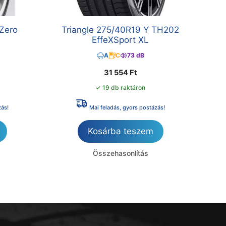
-Zero
Triangle 275/40R19 Y TH202
EffeXSport XL
A
C
73 dB
31 554
Ft
✓ 19 db raktáron
zás!
Mai feladás, gyors postázás!
Kosárba teszem
Összehasonlítás