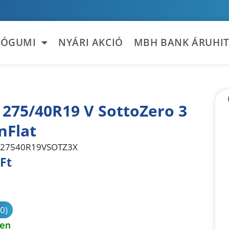
TÓGUMI
NYÁRI AKCIÓ
MBH BANK ÁRUHIT
i 275/40R19 V SottoZero 3
nFlat
27540R19VSOTZ3X
Ft
sonlítás
(0)
ten