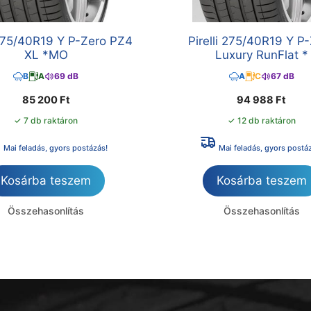
 275/40R19 Y P-Zero PZ4
Pirelli 275/40R19 Y P
XL *MO
Luxury RunFlat *
B
A
69 dB
A
C
67 dB
85 200
Ft
94 988
Ft
✓ 7 db raktáron
✓ 12 db raktáron
Mai feladás, gyors postázás!
Mai feladás, gyors postá
Kosárba teszem
Kosárba teszem
Összehasonlítás
Összehasonlítás