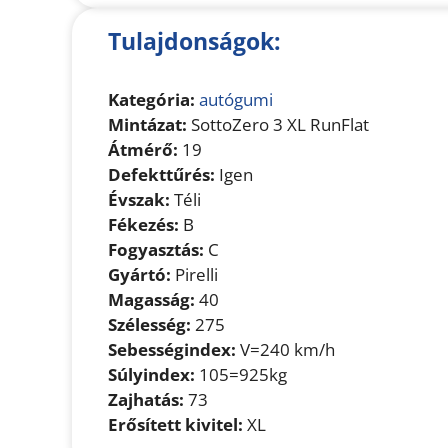
Tulajdonságok:
Kategória:
autógumi
Mintázat:
SottoZero 3 XL RunFlat
Átmérő:
19
Defekttűrés:
Igen
Évszak:
Téli
Fékezés:
B
Fogyasztás:
C
Gyártó:
Pirelli
Magasság:
40
Szélesség:
275
Sebességindex:
V=240 km/h
Súlyindex:
105=925kg
Zajhatás:
73
Erősített kivitel:
XL