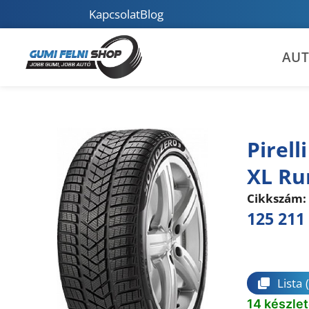
Kapcsolat
Blog
AU
Pirell
XL Ru
Cikkszám:
125 211
Összeha
Lista
14 készle