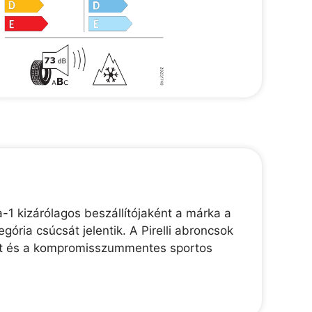
-1 kizárólagos beszállítójaként a márka a
gória csúcsát jelentik. A Pirelli abroncsok
ékút és a kompromisszummentes sportos