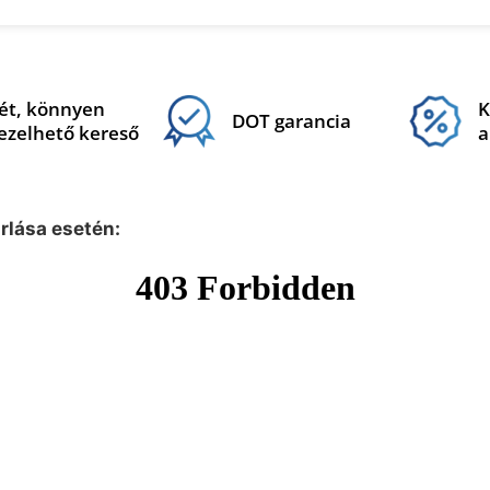
ét, könnyen
K
DOT garancia
ezelhető kereső
a
árlása esetén: