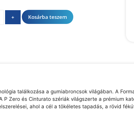
A
Kosárba teszem
+
l
t
e
r
n
a
t
i
v
e
chnológia találkozása a gumiabroncsok világában. A Forma
:
A P Zero és Cinturato szériák világszerte a prémium kate
lszerelései, ahol a cél a tökéletes tapadás, a rövid f