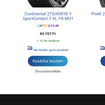
Continental 275/40R19 Y
Pirelli
SportContact 7 XL FR MO1
B
C
73 dB
85 707
Ft
✓ 10 db raktáron
Mai feladás, gyors postázás!
Kosárba teszem
Összehasonlítás