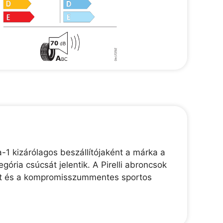
-1 kizárólagos beszállítójaként a márka a
gória csúcsát jelentik. A Pirelli abroncsok
ékút és a kompromisszummentes sportos