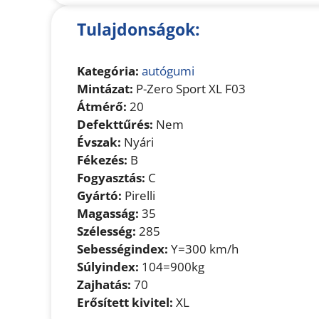
Tulajdonságok:
Kategória:
autógumi
Mintázat:
P-Zero Sport XL F03
Átmérő:
20
Defekttűrés:
Nem
Évszak:
Nyári
Fékezés:
B
Fogyasztás:
C
Gyártó:
Pirelli
Magasság:
35
Szélesség:
285
Sebességindex:
Y=300 km/h
Súlyindex:
104=900kg
Zajhatás:
70
Erősített kivitel:
XL