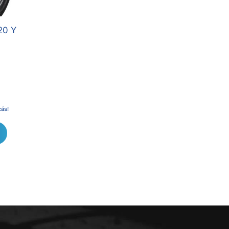
20 Y
zás!