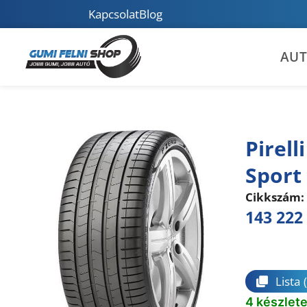
Kapcsolat
Blog
AU
Pirell
Sport
Cikkszám:
143 222
Összeha
Lista
4 készlet