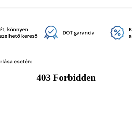
ét, könnyen
K
DOT garancia
ezelhető kereső
a
árlása esetén: