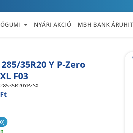
TÓGUMI
NYÁRI AKCIÓ
MBH BANK ÁRUHIT
i 285/35R20 Y P-Zero
 XL F03
28535R20YPZSX
Ft
sonlítás
(0)
en