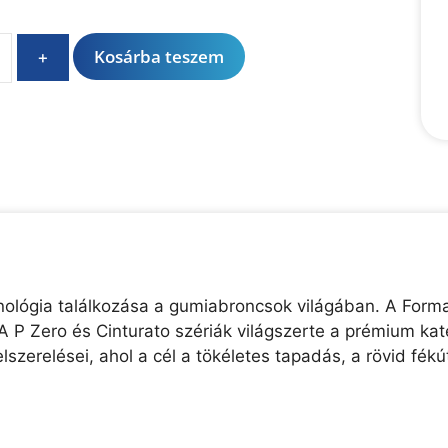
A
Kosárba teszem
+
l
t
e
r
n
a
t
i
v
e
chnológia találkozása a gumiabroncsok világában. A Forma
:
A P Zero és Cinturato szériák világszerte a prémium kate
lszerelései, ahol a cél a tökéletes tapadás, a rövid f