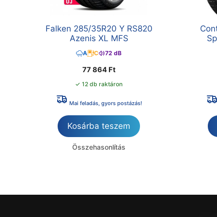
Falken 285/35R20 Y RS820
Con
Azenis XL MFS
Sp
A
C
72 dB
77 864
Ft
✓ 12 db raktáron
Mai feladás, gyors postázás!
Kosárba teszem
Összehasonlítás