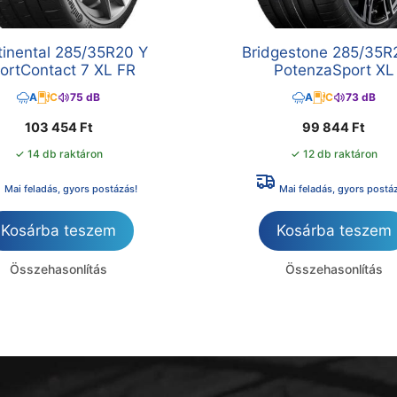
tinental 285/35R20 Y
Bridgestone 285/35R
ortContact 7 XL FR
PotenzaSport XL
A
C
75 dB
A
C
73 dB
103 454
Ft
99 844
Ft
✓ 14 db raktáron
✓ 12 db raktáron
Mai feladás, gyors postázás!
Mai feladás, gyors postá
Kosárba teszem
Kosárba teszem
Összehasonlítás
Összehasonlítás