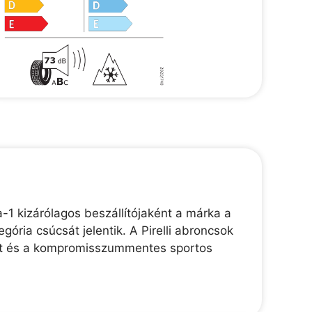
-1 kizárólagos beszállítójaként a márka a
gória csúcsát jelentik. A Pirelli abroncsok
ékút és a kompromisszummentes sportos