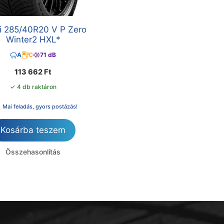
lli 285/40R20 V P Zero
Winter2 HXL*
A
C
71 dB
113 662
Ft
✓ 4 db raktáron
Mai feladás, gyors postázás!
Kosárba teszem
Összehasonlítás