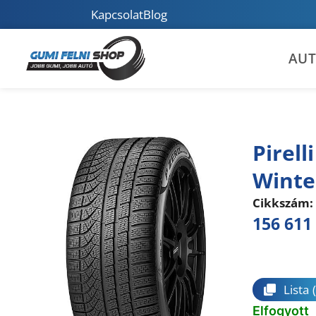
Kapcsolat
Blog
AU
Pirell
Winte
Cikkszám:
156 611
Összeha
Lista
Elfogyott