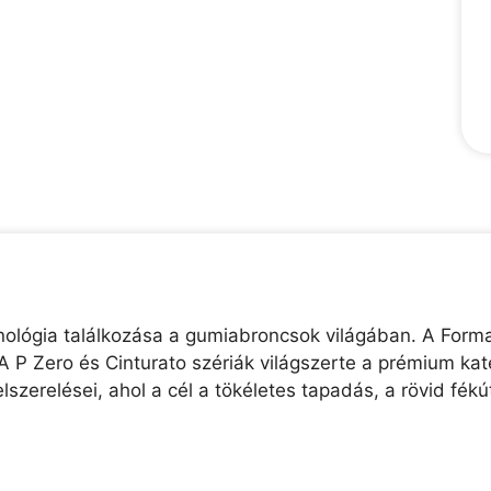
chnológia találkozása a gumiabroncsok világában. A Forma
A P Zero és Cinturato szériák világszerte a prémium kate
lszerelései, ahol a cél a tökéletes tapadás, a rövid f