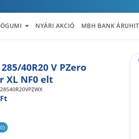
TÓGUMI
NYÁRI AKCIÓ
MBH BANK ÁRUHIT
i 285/40R20 V PZero
r XL NF0 elt
28540R20VPZWX
Ft
sonlítás
(0)