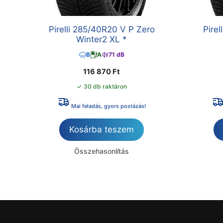
Pirelli 285/40R20 V P Zero
Pire
Winter2 XL *
B
A
71 dB
116 870
Ft
✓ 30 db raktáron
Mai feladás, gyors postázás!
Kosárba teszem
Összehasonlítás