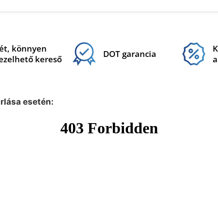
ét, könnyen
K
DOT garancia
ezelhető kereső
a
árlása esetén: