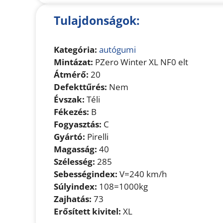
Tulajdonságok:
Kategória:
autógumi
Mintázat:
PZero Winter XL NF0 elt
Átmérő:
20
Defekttűrés:
Nem
Évszak:
Téli
Fékezés:
B
Fogyasztás:
C
Gyártó:
Pirelli
Magasság:
40
Szélesség:
285
Sebességindex:
V=240 km/h
Súlyindex:
108=1000kg
Zajhatás:
73
Erősített kivitel:
XL