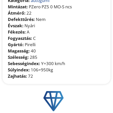
Kategória:
autógumi
Mintázat:
PZero PZ5 0 MO-S ncs
Átmérő:
22
Defekttűrés:
Nem
Évszak:
Nyári
Fékezés:
A
Fogyasztás:
C
Gyártó:
Pirelli
Magasság:
40
Szélesség:
285
Sebességindex:
Y=300 km/h
Súlyindex:
106=950kg
Zajhatás:
72