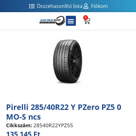
Összehasonlító lista
Fiókom
0
Pirelli 285/40R22 Y PZero PZ5 0
MO-S ncs
Cikkszám:
28540R22YPZ55
135 145
Ft