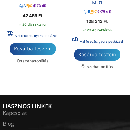
MO1
A
C
73 dB
B
C
75 dB
42 459
Ft
128 313
Ft
✓ 26 db raktáron
✓ 23 db raktáron
Mai feladás, gyors postázás!
Mai feladás, gyors postázás!
Kosárba teszem
Kosárba teszem
Összehasonlítás
Összehasonlítás
HASZNOS LINKEK
Kapcsolat
Blog