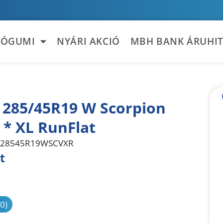
TÓGUMI
NYÁRI AKCIÓ
MBH BANK ÁRUHIT
li 285/45R19 W Scorpion
 * XL RunFlat
28545R19WSCVXR
t
sonlítás
(0)