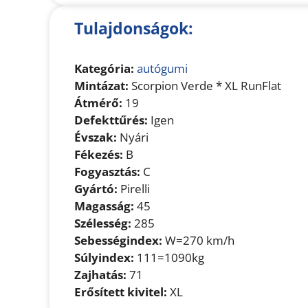
Tulajdonságok:
Kategória:
autógumi
Mintázat:
Scorpion Verde * XL RunFlat
Átmérő:
19
Defekttűrés:
Igen
Évszak:
Nyári
Fékezés:
B
Fogyasztás:
C
Gyártó:
Pirelli
Magasság:
45
Szélesség:
285
Sebességindex:
W=270 km/h
Súlyindex:
111=1090kg
Zajhatás:
71
Erősített kivitel:
XL