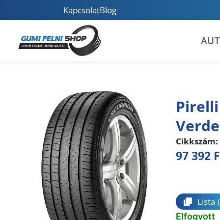
Kapcsolat
Blog
AU
Pirel
Verde
Cikkszám:
97 392
F
Összeha
Lista
Elfogyott