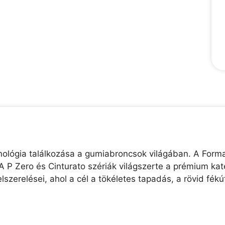
chnológia találkozása a gumiabroncsok világában. A Forma
A P Zero és Cinturato szériák világszerte a prémium kate
lszerelései, ahol a cél a tökéletes tapadás, a rövid f