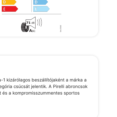
-1 kizárólagos beszállítójaként a márka a
gória csúcsát jelentik. A Pirelli abroncsok
ékút és a kompromisszummentes sportos