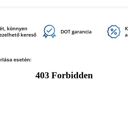
ét, könnyen
K
DOT garancia
ezelhető kereső
a
árlása esetén: