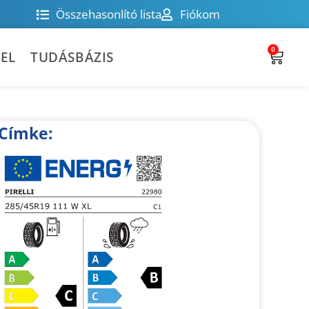
Összehasonlító lista
Fiókom
0
EL
TUDÁSBÁZIS
Címke: