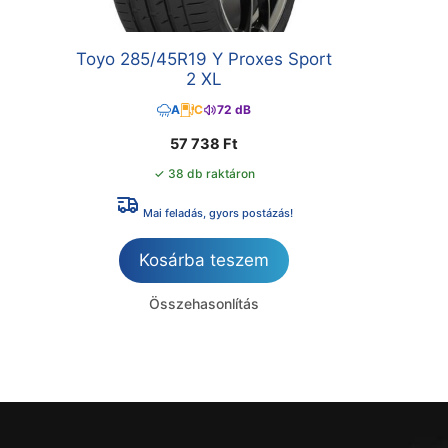
Toyo 285/45R19 Y Proxes Sport
2 XL
A
C
72 dB
57 738
Ft
✓ 38 db raktáron
Mai feladás, gyors postázás!
Kosárba teszem
Összehasonlítás