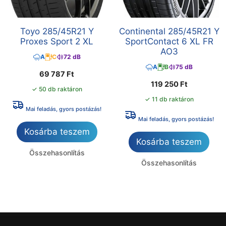
Toyo 285/45R21 Y
Continental 285/45R21 Y
Proxes Sport 2 XL
SportContact 6 XL FR
AO3
A
C
72 dB
A
B
75 dB
69 787
Ft
119 250
Ft
✓ 50 db raktáron
✓ 11 db raktáron
Mai feladás, gyors postázás!
Mai feladás, gyors postázás!
Kosárba teszem
Kosárba teszem
Összehasonlítás
Összehasonlítás