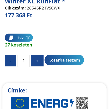
Winter XL RunFlat *
Cikkszám:
28545R21VSCWX
177 368
Ft
Összehasonlítás
Lista
(0)
27 készleten
A
Kosárba teszem
-
+
l
t
e
r
n
Címke:
a
t
i