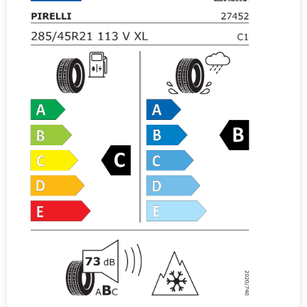
v
e
: