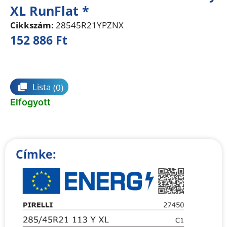
XL RunFlat *
Cikkszám:
28545R21YPZNX
152 886
Ft
Összehasonlítás
Lista
(0)
Elfogyott
Címke: