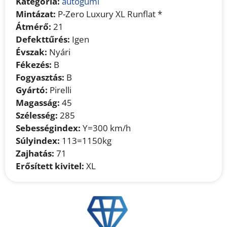
Kategória:
autógumi
Mintázat:
P-Zero Luxury XL Runflat *
Átmérő:
21
Defekttűrés:
Igen
Évszak:
Nyári
Fékezés:
B
Fogyasztás:
B
Gyártó:
Pirelli
Magasság:
45
Szélesség:
285
Sebességindex:
Y=300 km/h
Súlyindex:
113=1150kg
Zajhatás:
71
Erősített kivitel:
XL