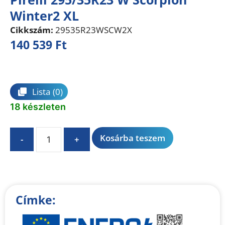
Winter2 XL
Cikkszám:
29535R23WSCW2X
140 539
Ft
Összehasonlítás
Lista
(0)
18 készleten
A
Kosárba teszem
-
+
l
t
e
r
n
Címke:
a
t