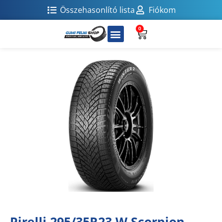
Összehasonlító lista
Fiókom
0
Pirelli 295/35R23 W Scorpion