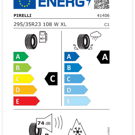
i
v
e
: