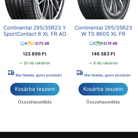
Continental 295/35R23 Y
Continental 295/35R23
SportContact 6 XL FR AO
W TS 860S XL FR
A
C
75 dB
C
B
74 dB
123 896
Ft
146 583
Ft
✓ 20 db raktáron
✓ 8 db raktáron
Mai feladás, gyors postázás!
Mai feladás, gyors postázás!
Kosárba teszem
Kosárba teszem
Összehasonlítás
Összehasonlítás