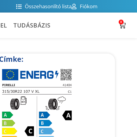
Összehasonlító lista
Fiókom
0
EL
TUDÁSBÁZIS
Címke: