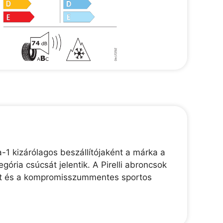
-1 kizárólagos beszállítójaként a márka a
gória csúcsát jelentik. A Pirelli abroncsok
ékút és a kompromisszummentes sportos