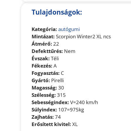
Tulajdonságok:
Kategória:
autógumi
Mintázat:
Scorpion Winter2 XL ncs
Átmérő:
22
Defekttűrés:
Nem
Évszak:
Téli
Fékezés:
A
Fogyasztás:
C
Gyártó:
Pirelli
Magasság:
30
Szélesség:
315
Sebességindex:
V=240 km/h
Súlyindex:
107=975kg
Zajhatás:
74
Erősített kivitel:
XL