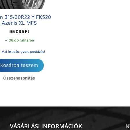
en 315/30R22 Y FK520
Azenis XL MFS
95 095
Ft
✓ 36 db raktáron
Mai feladás, gyors postázás!
Kosárba teszem
Összehasonlítás
VÁSÁRLÁSI INFORMÁCIÓK
K