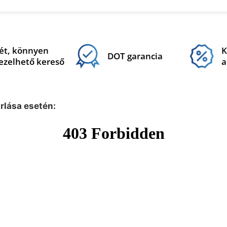
ét, könnyen
K
DOT garancia
ezelhető kereső
a
árlása esetén: