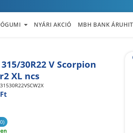
TÓGUMI
NYÁRI AKCIÓ
MBH BANK ÁRUHIT
i 315/30R22 V Scorpion
r2 XL ncs
31530R22VSCW2X
Ft
sonlítás
(0)
ten