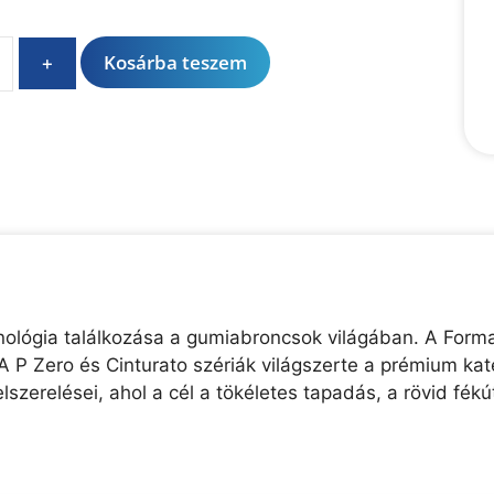
A
Kosárba teszem
+
l
t
e
r
n
a
t
i
v
e
chnológia találkozása a gumiabroncsok világában. A Forma
:
A P Zero és Cinturato szériák világszerte a prémium kate
lszerelései, ahol a cél a tökéletes tapadás, a rövid f