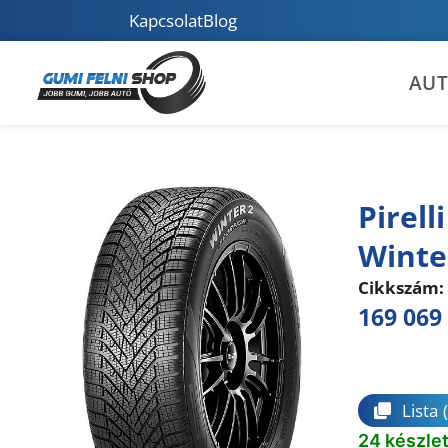
Kapcsolat
Blog
AU
Pirell
Winte
Cikkszám:
169 069
Összeha
Lista
24 készle