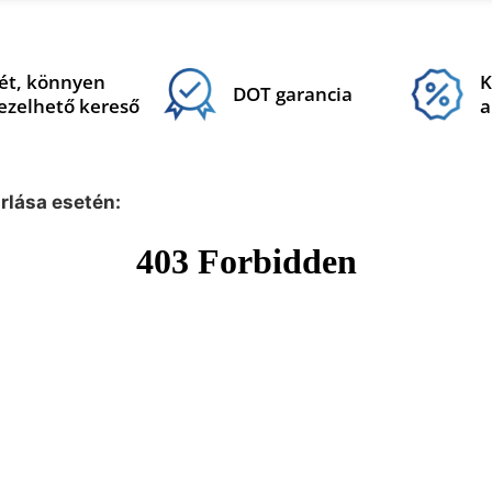
ét, könnyen
K
DOT garancia
ezelhető kereső
a
árlása esetén: