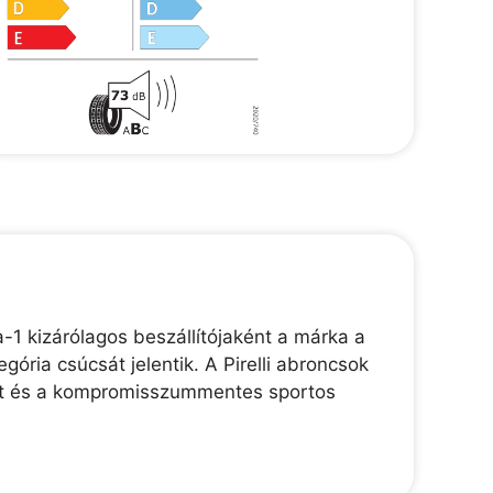
-1 kizárólagos beszállítójaként a márka a
gória csúcsát jelentik. A Pirelli abroncsok
ékút és a kompromisszummentes sportos