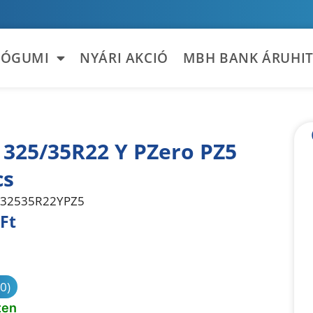
TÓGUMI
NYÁRI AKCIÓ
MBH BANK ÁRUHIT
i 325/35R22 Y PZero PZ5
cs
32535R22YPZ5
Ft
sonlítás
(0)
ten