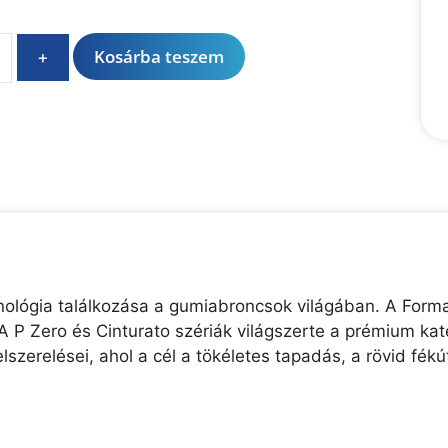
A
Kosárba teszem
+
l
t
e
r
n
a
t
i
v
e
chnológia találkozása a gumiabroncsok világában. A Forma
:
A P Zero és Cinturato szériák világszerte a prémium kate
lszerelései, ahol a cél a tökéletes tapadás, a rövid f