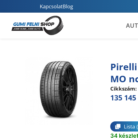
Kapcsolat
Blog
AU
Pirell
MO n
Cikkszám:
135 145
Összeha
Lista
34 készle