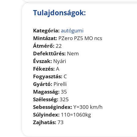
Tulajdonságok:
Kategória:
autógumi
Mintázat:
PZero PZ5 MO ncs
Átmérő:
22
Defekttűrés:
Nem
Évszak:
Nyári
Fékezés:
A
Fogyasztás:
C
Gyártó:
Pirelli
Magasság:
35
Szélesség:
325
Sebességindex:
Y=300 km/h
Súlyindex:
110=1060kg
Zajhatás:
73