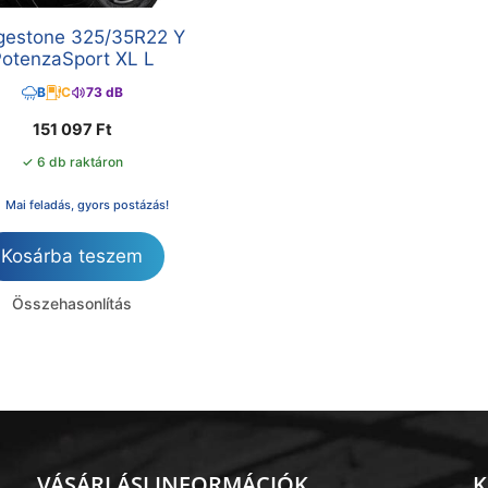
gestone 325/35R22 Y
otenzaSport XL L
B
C
73 dB
151 097
Ft
✓ 6 db raktáron
Mai feladás, gyors postázás!
Kosárba teszem
Összehasonlítás
VÁSÁRLÁSI INFORMÁCIÓK
K