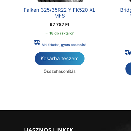
Falken 325/35R22 Y FK520 XL
Brid
MFS
P
97 787
Ft
✓ 18 db raktáron
Mai feladás, gyors postázás!
Kosárba teszem
Összehasonlítás
HASZNOS LINKEK