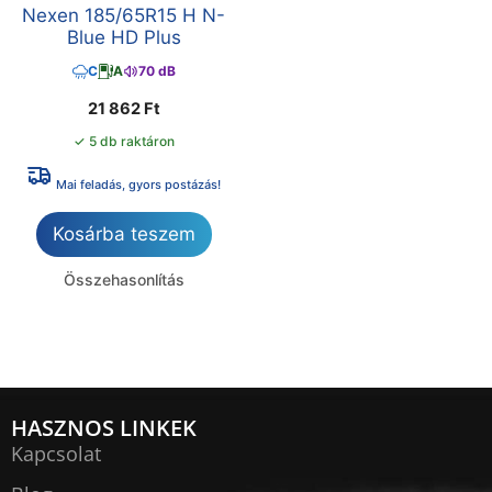
Nexen 185/65R15 H N-
Blue HD Plus
C
A
70 dB
21 862
Ft
✓ 5 db raktáron
Mai feladás, gyors postázás!
Kosárba teszem
Összehasonlítás
HASZNOS LINKEK
Kapcsolat