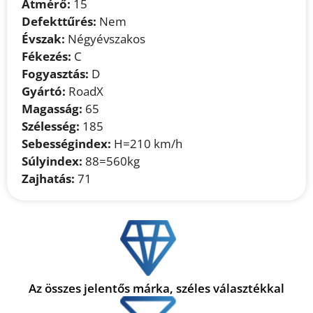
Átmérő:
15
Defekttűrés:
Nem
Évszak:
Négyévszakos
Fékezés:
C
Fogyasztás:
D
Gyártó:
RoadX
Magasság:
65
Szélesség:
185
Sebességindex:
H=210 km/h
Súlyindex:
88=560kg
Zajhatás:
71
Az összes jelentős márka, széles választékkal