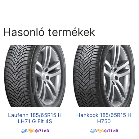
Hasonló termékek
Laufenn 185/65R15 H
Hankook 185/65R15 H
LH71 G Fit 4S
H750
B
C
71 dB
B
C
71 dB