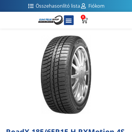
Összehasonlító lista
Fiókom
0
RoadX 185/65R15 H RXMotion 4S