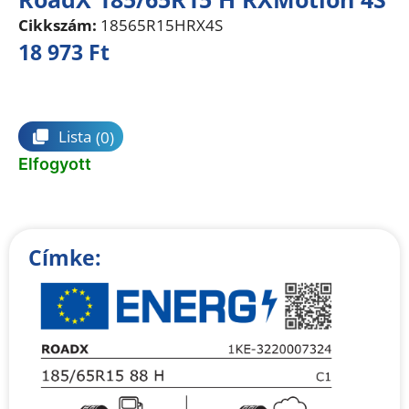
Cikkszám:
18565R15HRX4S
18 973
Ft
Összehasonlítás
Lista
(0)
Elfogyott
Címke: