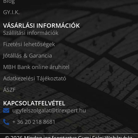
Blog
GY.I.K.
VÁSÁRLÁSI INFORMÁCIÓK
Szállítási információk
Fizetési lehetőségek
Jótállás & Garancia
MBH Bank online áruhitel
Adatkezelési Tájékoztató
ÁSZF
KAPCSOLATFELVÉTEL
ugyfelszolgalat@tirexpert.hu
+ 36 20 218 8681
© 2026 Minden jog fenntartva Gumi Felni Webáruház.