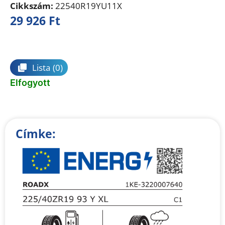
Cikkszám:
22540R19YU11X
29 926
Ft
Összehasonlítás
Lista
(0)
Elfogyott
Címke: