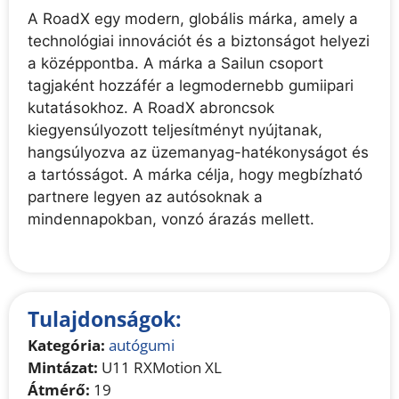
A RoadX egy modern, globális márka, amely a
technológiai innovációt és a biztonságot helyezi
a középpontba. A márka a Sailun csoport
tagjaként hozzáfér a legmodernebb gumiipari
kutatásokhoz. A RoadX abroncsok
kiegyensúlyozott teljesítményt nyújtanak,
hangsúlyozva az üzemanyag-hatékonyságot és
a tartósságot. A márka célja, hogy megbízható
partnere legyen az autósoknak a
mindennapokban, vonzó árazás mellett.
Tulajdonságok:
Kategória:
autógumi
Mintázat:
U11 RXMotion XL
Átmérő:
19