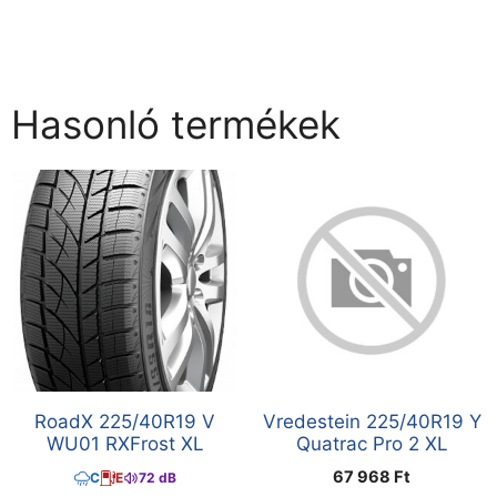
Hasonló termékek
RoadX 225/40R19 V
Vredestein 225/40R19 Y
WU01 RXFrost XL
Quatrac Pro 2 XL
67 968
Ft
C
E
72 dB