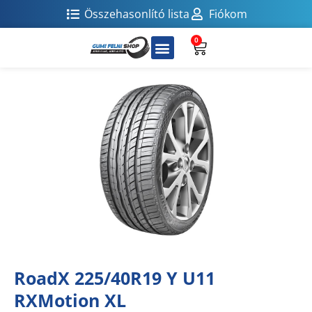
Összehasonlító lista
Fiókom
0
RoadX 225/40R19 Y U11
RXMotion XL