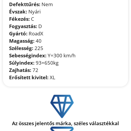
Defekttűrés:
Nem
Évszak:
Nyári
Fékezés:
C
Fogyasztás:
D
Gyártó:
RoadX
Magasság:
40
Szélesség:
225
Sebességindex:
Y=300 km/h
Súlyindex:
93=650kg
Zajhatás:
72
Erősített kivitel:
XL
Az összes jelentős márka, széles választékkal