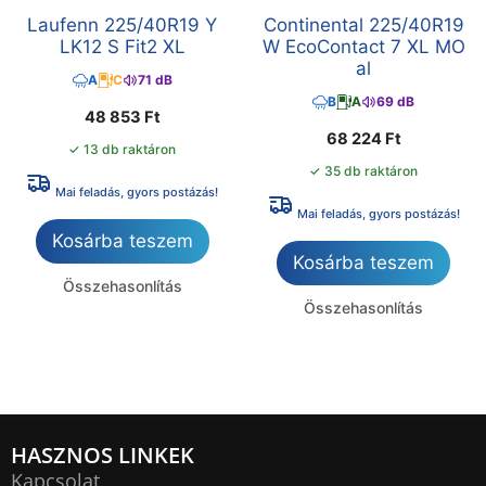
Laufenn 225/40R19 Y
Continental 225/40R19
LK12 S Fit2 XL
W EcoContact 7 XL MO
al
A
C
71 dB
B
A
69 dB
48 853
Ft
68 224
Ft
✓ 13 db raktáron
✓ 35 db raktáron
Mai feladás, gyors postázás!
Mai feladás, gyors postázás!
Kosárba teszem
Kosárba teszem
Összehasonlítás
Összehasonlítás
HASZNOS LINKEK
Kapcsolat