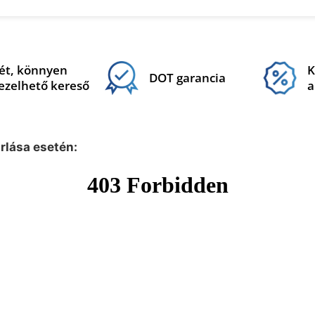
ét, könnyen
K
DOT garancia
ezelhető kereső
a
árlása esetén: