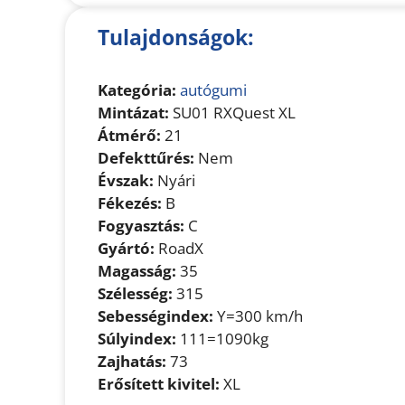
Tulajdonságok:
Kategória:
autógumi
Mintázat:
SU01 RXQuest XL
Átmérő:
21
Defekttűrés:
Nem
Évszak:
Nyári
Fékezés:
B
Fogyasztás:
C
Gyártó:
RoadX
Magasság:
35
Szélesség:
315
Sebességindex:
Y=300 km/h
Súlyindex:
111=1090kg
Zajhatás:
73
Erősített kivitel:
XL