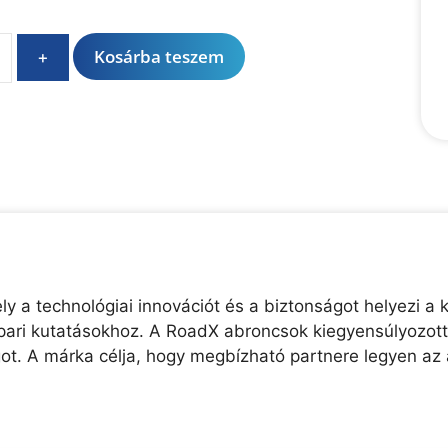
A
Kosárba teszem
+
l
t
e
r
n
a
t
i
v
e
y a technológiai innovációt és a biztonságot helyezi a
:
ari kutatásokhoz. A RoadX abroncsok kiegyensúlyozott 
t. A márka célja, hogy megbízható partnere legyen a