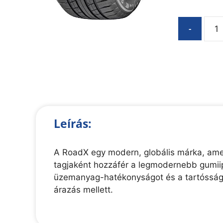
-
Leírás:
A RoadX egy modern, globális márka, amel
tagjaként hozzáfér a legmodernebb gumiip
üzemanyag-hatékonyságot és a tartósságo
árazás mellett.