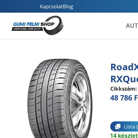
Kapcsolat
Blog
AU
RoadX
RXQue
Cikkszám:
48 786
F
Összeha
Lista
14 készle