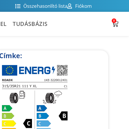
Összehasonlító lista
Fiókom
0
EL
TUDÁSBÁZIS
Címke: