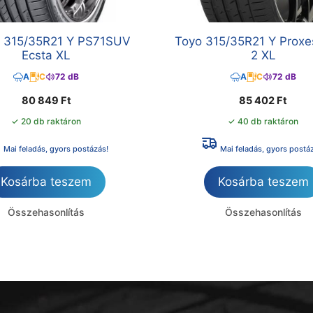
 315/35R21 Y PS71SUV
Toyo 315/35R21 Y Proxe
Ecsta XL
2 XL
A
C
72 dB
A
C
72 dB
80 849
Ft
85 402
Ft
✓ 20 db raktáron
✓ 40 db raktáron
Mai feladás, gyors postázás!
Mai feladás, gyors postá
Kosárba teszem
Kosárba teszem
Összehasonlítás
Összehasonlítás