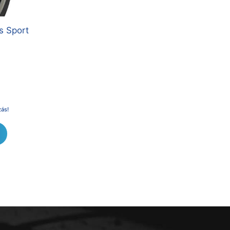
s Sport
zás!