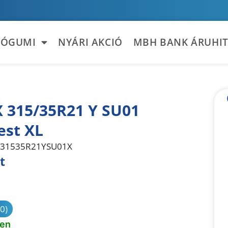
TÓGUMI
NYÁRI AKCIÓ
MBH BANK ÁRUHIT
 315/35R21 Y SU01
st XL
31535R21YSU01X
t
sonlítás
(0)
ten