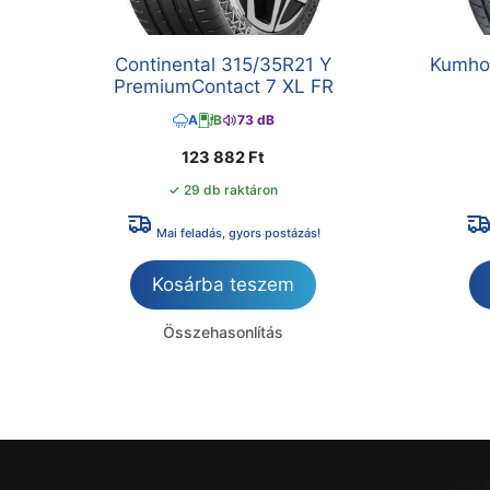
Continental 315/35R21 Y
Kumho
PremiumContact 7 XL FR
A
B
73 dB
123 882
Ft
✓ 29 db raktáron
Mai feladás, gyors postázás!
Kosárba teszem
Összehasonlítás