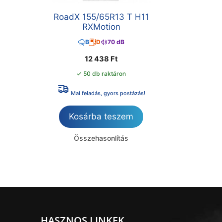
RoadX 155/65R13 T H11
RXMotion
B
D
70 dB
12 438
Ft
✓ 50 db raktáron
Mai feladás, gyors postázás!
Kosárba teszem
Összehasonlítás
HASZNOS LINKEK