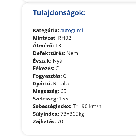
Tulajdonságok:
Kategória:
autógumi
Mintázat:
RH02
Átmérő:
13
Defekttűrés:
Nem
Évszak:
Nyári
Fékezés:
C
Fogyasztás:
C
Gyártó:
Rotalla
Magasság:
65
Szélesség:
155
Sebességindex:
T=190 km/h
Súlyindex:
73=365kg
Zajhatás:
70