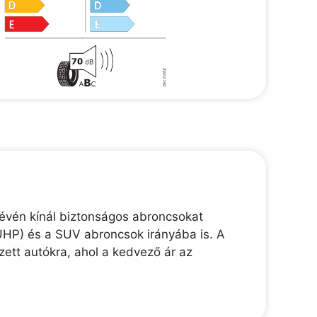
révén kínál biztonságos abroncsokat
(UHP) és a SUV abroncsok irányába is. A
zett autókra, ahol a kedvező ár az