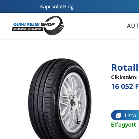
Kapcsolat
Blog
AU
Rotal
Cikkszám:
16 052
F
Összeha
Lista
Elfogyott