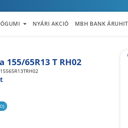
TÓGUMI
NYÁRI AKCIÓ
MBH BANK ÁRUHIT
la 155/65R13 T RH02
15565R13TRH02
t
sonlítás
(0)