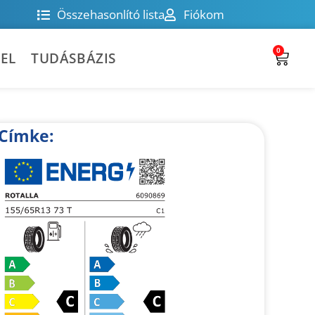
Összehasonlító lista
Fiókom
0
EL
TUDÁSBÁZIS
Címke: