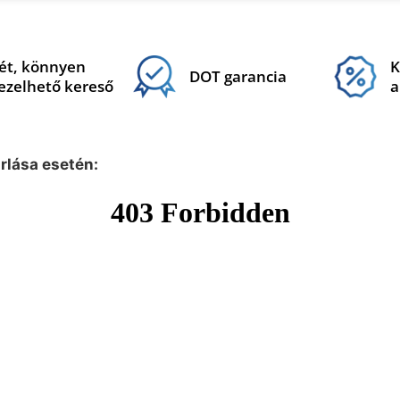
ét, könnyen
K
DOT garancia
ezelhető kereső
a
árlása esetén: