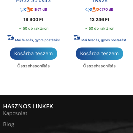
HA32 Solus4S
TR928
C
D
71 dB
D
D
70 dB
19 900
Ft
13 246
Ft
✓ 50 db raktáron
✓ 50 db raktáron
Mai feladás, gyors postázás!
Mai feladás, gyors postázás!
Kosárba teszem
Kosárba teszem
Összehasonlítás
Összehasonlítás
HASZNOS LINKEK
Kapcsolat
Blog