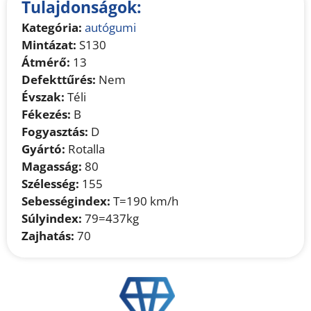
Tulajdonságok:
Kategória:
autógumi
Mintázat:
S130
Átmérő:
13
Defekttűrés:
Nem
Évszak:
Téli
Fékezés:
B
Fogyasztás:
D
Gyártó:
Rotalla
Magasság:
80
Szélesség:
155
Sebességindex:
T=190 km/h
Súlyindex:
79=437kg
Zajhatás:
70