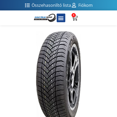
Összehasonlító lista
Fiókom
0