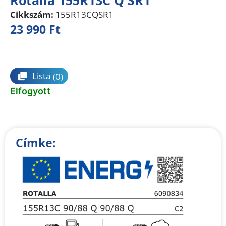
Cikkszám:
155R13CQSR1
23 990
Ft
Összehasonlítás
Lista
(0)
Elfogyott
Címke: