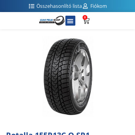
Összehasonlító lista
Fiókom
0
Rotalla 155R13C Q SR1