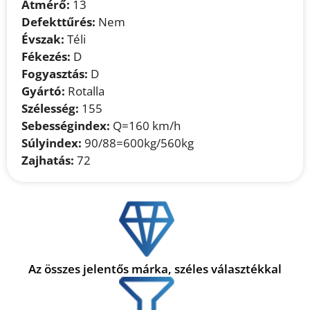
Átmérő:
13
Defekttűrés:
Nem
Évszak:
Téli
Fékezés:
D
Fogyasztás:
D
Gyártó:
Rotalla
Szélesség:
155
Sebességindex:
Q=160 km/h
Súlyindex:
90/88=600kg/560kg
Zajhatás:
72
Az összes jelentős márka, széles választékkal