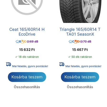
Ceat 165/60R14 H
Triangle 165/60R14 T
EcoDrive
TA01 SeasonX
B
C
69 dB
C
D
70 dB
15 632
Ft
15 467
Ft
✓ 18 db raktáron
✓ 50 db raktáron
Mai feladás, gyors postázás!
Mai feladás, gyors postázás!
Kosárba teszem
Kosárba teszem
Összehasonlítás
Összehasonlítás