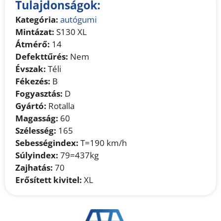
Tulajdonságok:
Kategória:
autógumi
Mintázat:
S130 XL
Átmérő:
14
Defekttűrés:
Nem
Évszak:
Téli
Fékezés:
B
Fogyasztás:
D
Gyártó:
Rotalla
Magasság:
60
Szélesség:
165
Sebességindex:
T=190 km/h
Súlyindex:
79=437kg
Zajhatás:
70
Erősített kivitel:
XL