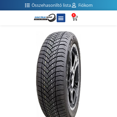
Összehasonlító lista
Fiókom
0