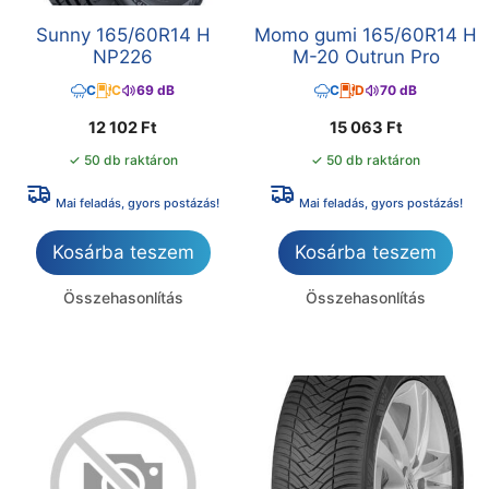
Sunny 165/60R14 H
Momo gumi 165/60R14 H
NP226
M-20 Outrun Pro
C
C
69 dB
C
D
70 dB
12 102
Ft
15 063
Ft
✓ 50 db raktáron
✓ 50 db raktáron
Mai feladás, gyors postázás!
Mai feladás, gyors postázás!
Kosárba teszem
Kosárba teszem
Összehasonlítás
Összehasonlítás