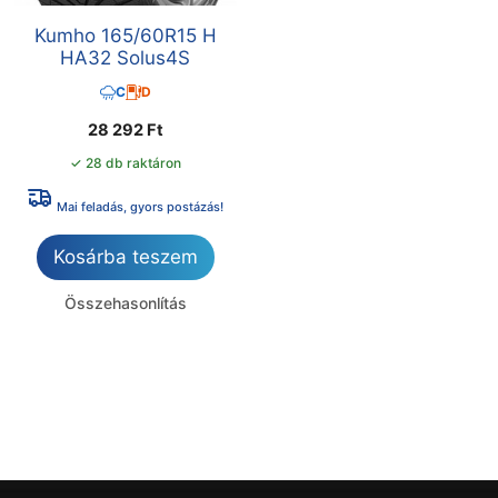
Kumho 165/60R15 H
HA32 Solus4S
C
D
28 292
Ft
✓ 28 db raktáron
Mai feladás, gyors postázás!
Kosárba teszem
Összehasonlítás