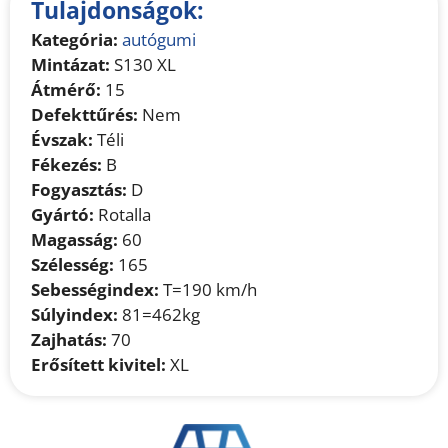
Tulajdonságok:
Kategória:
autógumi
Mintázat:
S130 XL
Átmérő:
15
Defekttűrés:
Nem
Évszak:
Téli
Fékezés:
B
Fogyasztás:
D
Gyártó:
Rotalla
Magasság:
60
Szélesség:
165
Sebességindex:
T=190 km/h
Súlyindex:
81=462kg
Zajhatás:
70
Erősített kivitel:
XL