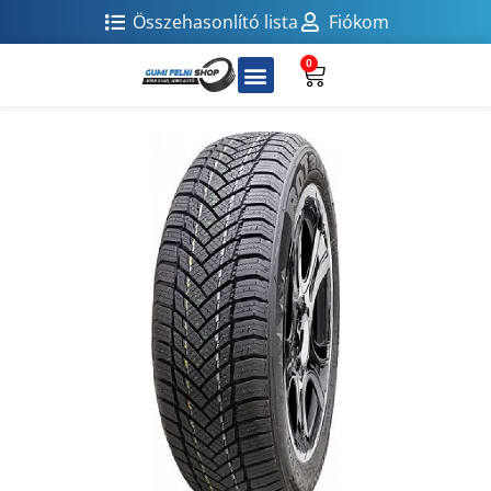
Összehasonlító lista
Fiókom
0