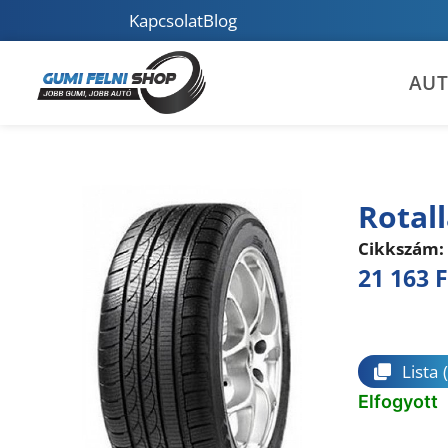
Kapcsolat
Blog
AU
Rotal
Cikkszám:
21 163
F
Összeha
Lista
Elfogyott