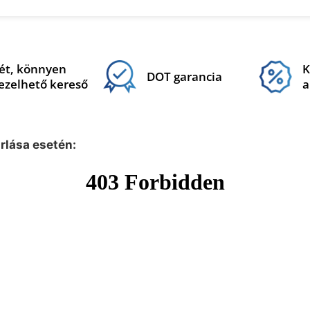
ét, könnyen
K
DOT garancia
ezelhető kereső
a
árlása esetén: