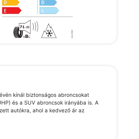
révén kínál biztonságos abroncsokat
(UHP) és a SUV abroncsok irányába is. A
zett autókra, ahol a kedvező ár az