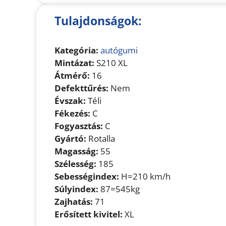
Tulajdonságok:
Kategória:
autógumi
Mintázat:
S210 XL
Átmérő:
16
Defekttűrés:
Nem
Évszak:
Téli
Fékezés:
C
Fogyasztás:
C
Gyártó:
Rotalla
Magasság:
55
Szélesség:
185
Sebességindex:
H=210 km/h
Súlyindex:
87=545kg
Zajhatás:
71
Erősített kivitel:
XL