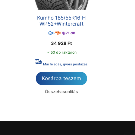
Kumho 185/55R16 H
WP52+Wintercraft
B
D
71 dB
34 928
Ft
✓ 50 db raktáron
Mai feladás, gyors postázás!
Kosárba teszem
Összehasonlítás