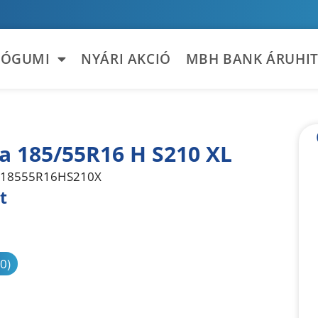
TÓGUMI
NYÁRI AKCIÓ
MBH BANK ÁRUHIT
la 185/55R16 H S210 XL
18555R16HS210X
t
sonlítás
(0)