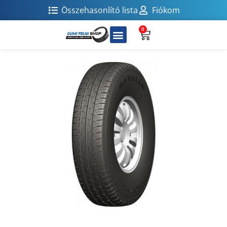
Összehasonlító lista
Fiókom
0