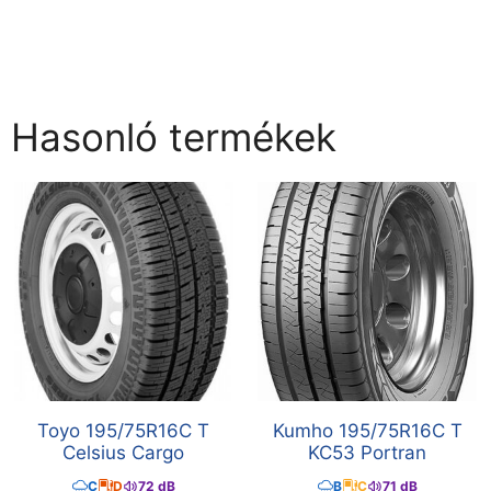
Hasonló termékek
Toyo 195/75R16C T
Kumho 195/75R16C T
Celsius Cargo
KC53 Portran
C
D
72 dB
B
C
71 dB