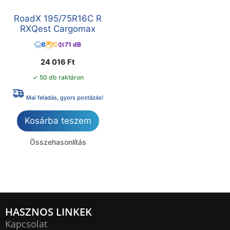
RoadX 195/75R16C R
RXQest Cargomax
B
C
71 dB
24 016
Ft
✓ 50 db raktáron
Mai feladás, gyors postázás!
Kosárba teszem
Összehasonlítás
HASZNOS LINKEK
Kapcsolat