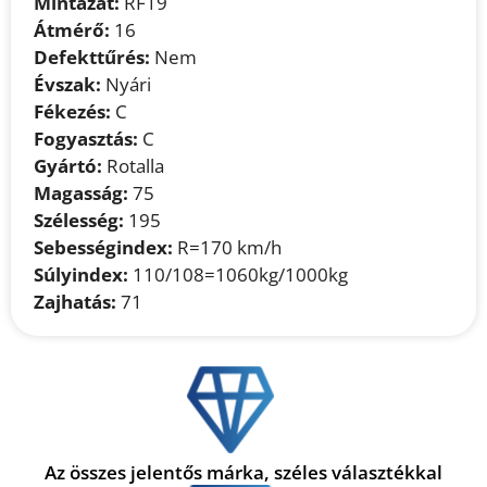
Mintázat:
RF19
Átmérő:
16
Defekttűrés:
Nem
Évszak:
Nyári
Fékezés:
C
Fogyasztás:
C
Gyártó:
Rotalla
Magasság:
75
Szélesség:
195
Sebességindex:
R=170 km/h
Súlyindex:
110/108=1060kg/1000kg
Zajhatás:
71
Az összes jelentős márka, széles választékkal