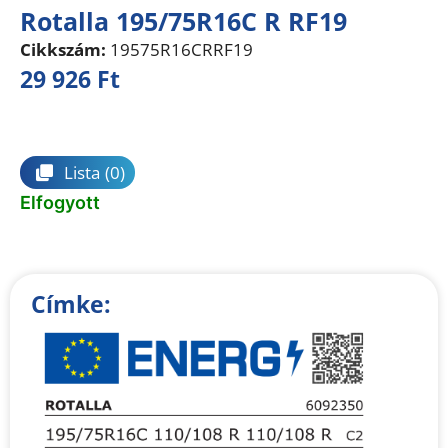
Rotalla 195/75R16C R RF19
Cikkszám:
19575R16CRRF19
29 926
Ft
Összehasonlítás
Lista
(0)
Elfogyott
Címke: