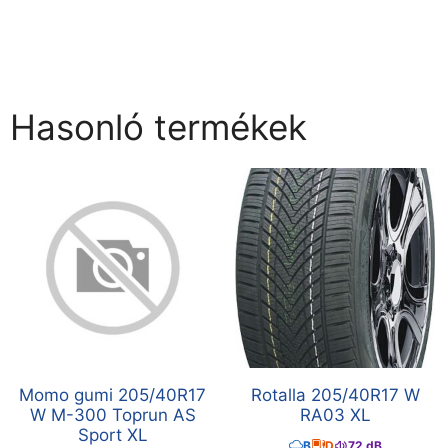
Hasonló termékek
Momo gumi 205/40R17
Rotalla 205/40R17 W
W M-300 Toprun AS
RA03 XL
Sport XL
B
D
72 dB