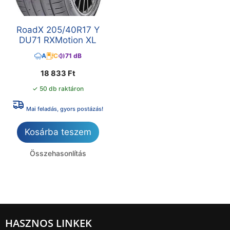
RoadX 205/40R17 Y
DU71 RXMotion XL
A
C
71 dB
18 833
Ft
✓ 50 db raktáron
Mai feladás, gyors postázás!
Kosárba teszem
Összehasonlítás
HASZNOS LINKEK