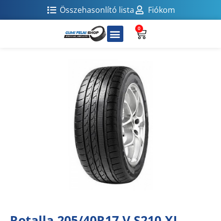
Összehasonlító lista
Fiókom
0
Rotalla 205/40R17 V S210 XL