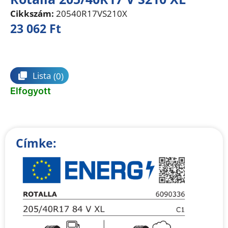
Cikkszám:
20540R17VS210X
23 062
Ft
Összehasonlítás
Lista
(0)
Elfogyott
Címke: