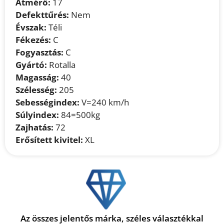
Átmérő:
17
Defekttűrés:
Nem
Évszak:
Téli
Fékezés:
C
Fogyasztás:
C
Gyártó:
Rotalla
Magasság:
40
Szélesség:
205
Sebességindex:
V=240 km/h
Súlyindex:
84=500kg
Zajhatás:
72
Erősített kivitel:
XL
Az összes jelentős márka, széles választékkal