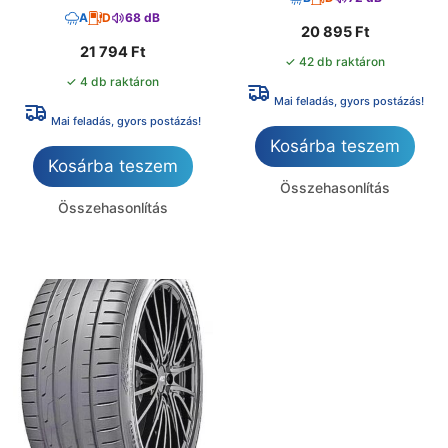
A
D
68 dB
20 895
Ft
21 794
Ft
✓ 42 db raktáron
✓ 4 db raktáron
Mai feladás, gyors postázás!
Mai feladás, gyors postázás!
Kosárba teszem
Kosárba teszem
Összehasonlítás
Összehasonlítás