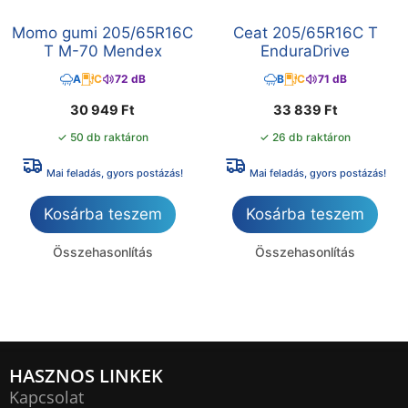
Momo gumi 205/65R16C
Ceat 205/65R16C T
T M-70 Mendex
EnduraDrive
A
C
72 dB
B
C
71 dB
30 949
Ft
33 839
Ft
✓ 50 db raktáron
✓ 26 db raktáron
Mai feladás, gyors postázás!
Mai feladás, gyors postázás!
Kosárba teszem
Kosárba teszem
Összehasonlítás
Összehasonlítás
HASZNOS LINKEK
Kapcsolat