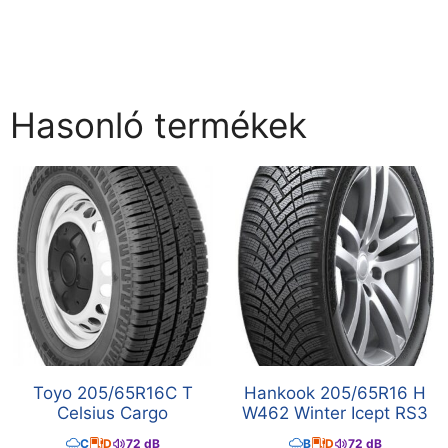
Hasonló termékek
Toyo 205/65R16C T
Hankook 205/65R16 H
Celsius Cargo
W462 Winter Icept RS3
C
D
72 dB
B
D
72 dB