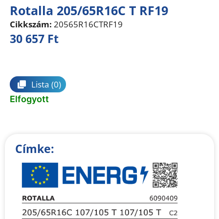
Rotalla 205/65R16C T RF19
Cikkszám:
20565R16CTRF19
30 657
Ft
Összehasonlítás
Lista
(0)
Elfogyott
Címke: