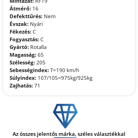
Mintázat:
RF19
Átmérő:
16
Defekttűrés:
Nem
Évszak:
Nyári
Fékezés:
C
Fogyasztás:
C
Gyártó:
Rotalla
Magasság:
65
Szélesség:
205
Sebességindex:
T=190 km/h
Súlyindex:
107/105=975kg/925kg
Zajhatás:
71
Az összes jelentős márka, széles választékkal