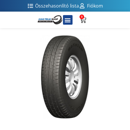
Összehasonlító lista
Fiókom
0