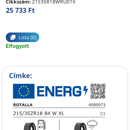
Cikkszám:
21535R18WRU01X
25 733
Ft
Összehasonlítás
Lista
(0)
Elfogyott
Címke: