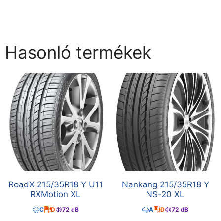
Hasonló termékek
RoadX 215/35R18 Y U11
Nankang 215/35R18 Y
RXMotion XL
NS-20 XL
C
D
72 dB
A
D
72 dB