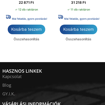
22 871
Ft
31 218
Ft
✓ 12 db raktáron
✓ 11 db raktáron
Mai feladás, gyors postázás!
Mai feladás, gyors postázás!
Kosárba teszem
Kosárba teszem
Összehasonlítás
Összehasonlítás
HASZNOS LINKEK
Kapcsolat
Blog
GY.I.K.
VÁSÁRLÁSI INFORMÁCIÓK