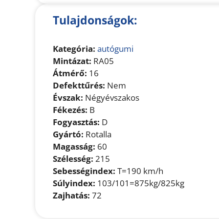
Tulajdonságok:
Kategória:
autógumi
Mintázat:
RA05
Átmérő:
16
Defekttűrés:
Nem
Évszak:
Négyévszakos
Fékezés:
B
Fogyasztás:
D
Gyártó:
Rotalla
Magasság:
60
Szélesség:
215
Sebességindex:
T=190 km/h
Súlyindex:
103/101=875kg/825kg
Zajhatás:
72