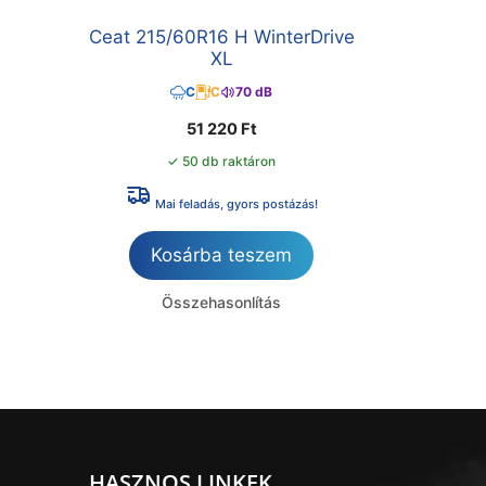
Ceat 215/60R16 H WinterDrive
XL
C
C
70 dB
51 220
Ft
✓ 50 db raktáron
Mai feladás, gyors postázás!
Kosárba teszem
Összehasonlítás
HASZNOS LINKEK