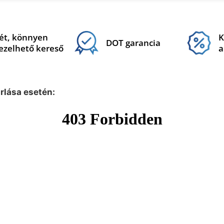
ét, könnyen
K
DOT garancia
ezelhető kereső
a
árlása esetén: