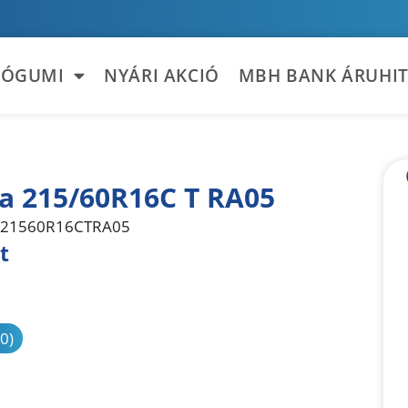
TÓGUMI
NYÁRI AKCIÓ
MBH BANK ÁRUHIT
la 215/60R16C T RA05
21560R16CTRA05
t
sonlítás
(0)