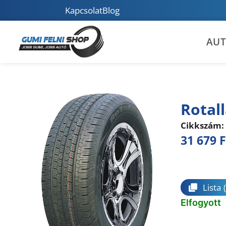
Kapcsolat
Blog
AU
Rotal
Cikkszám:
31 679
F
Összeha
Lista
Elfogyott