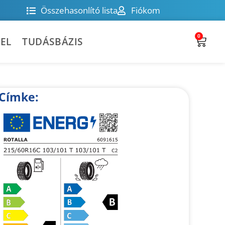
Összehasonlító lista
Fiókom
0
EL
TUDÁSBÁZIS
Címke: