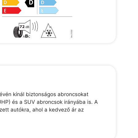
révén kínál biztonságos abroncsokat
(UHP) és a SUV abroncsok irányába is. A
zett autókra, ahol a kedvező ár az