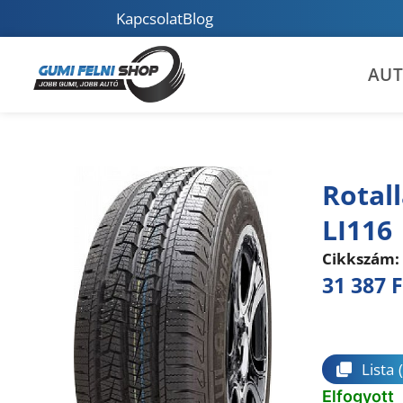
Kapcsolat
Blog
AU
Rotal
LI116
Cikkszám:
31 387
F
Összeha
Lista
Elfogyott