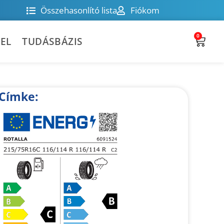
Összehasonlító lista
Fiókom
0
EL
TUDÁSBÁZIS
Címke: