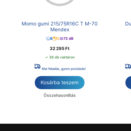
Momo gumi 215/75R16C T M-70
Du
Mendex
B
C
72 dB
32 295
Ft
✓ 36 db raktáron
Mai feladás, gyors postázás!
Kosárba teszem
Összehasonlítás