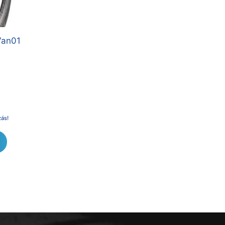
Van01
zás!