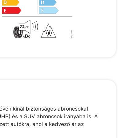
révén kínál biztonságos abroncsokat
(UHP) és a SUV abroncsok irányába is. A
zett autókra, ahol a kedvező ár az