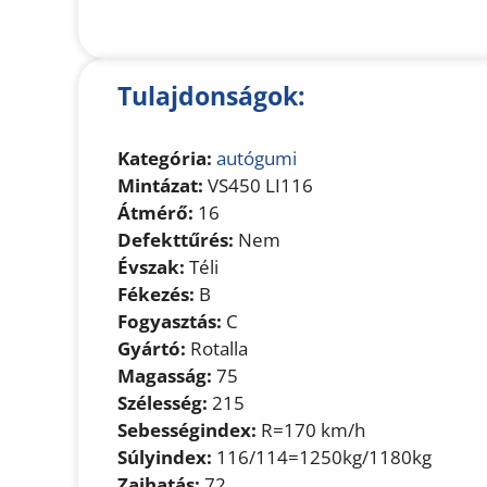
Tulajdonságok:
Kategória:
autógumi
Mintázat:
VS450 LI116
Átmérő:
16
Defekttűrés:
Nem
Évszak:
Téli
Fékezés:
B
Fogyasztás:
C
Gyártó:
Rotalla
Magasság:
75
Szélesség:
215
Sebességindex:
R=170 km/h
Súlyindex:
116/114=1250kg/1180kg
Zajhatás:
72