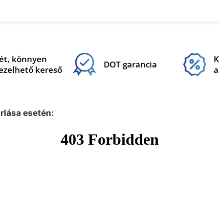
ét, könnyen
K
DOT garancia
ezelhető kereső
a
árlása esetén: