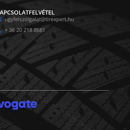
APCSOLATFELVÉTEL
ugyfelszolgalat@tirexpert.hu
+ 36 20 218 8681