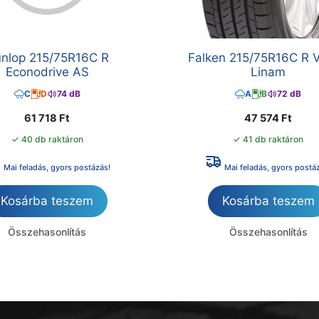
nlop 215/75R16C R
Falken 215/75R16C R 
Econodrive AS
Linam
C
D
74 dB
A
B
72 dB
61 718
Ft
47 574
Ft
✓ 40 db raktáron
✓ 41 db raktáron
Mai feladás, gyors postázás!
Mai feladás, gyors postá
Kosárba teszem
Kosárba teszem
Összehasonlítás
Összehasonlítás