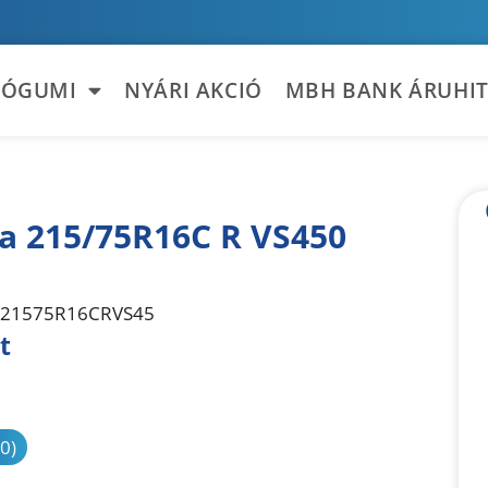
TÓGUMI
NYÁRI AKCIÓ
MBH BANK ÁRUHIT
la 215/75R16C R VS450
21575R16CRVS45
t
sonlítás
(0)