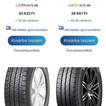
C
D
72 dB
C
C
72 dB
45 622
Ft
28 997
Ft
✓ 50 db raktáron
✓ 40 db raktáron
Mai feladás, gyors postázás!
Mai feladás, gyors postázás!
Kosárba teszem
Kosárba teszem
Összehasonlítás
Összehasonlítás