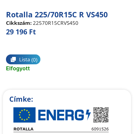
Rotalla 225/70R15C R VS450
Cikkszám:
22570R15CRVS450
29 196
Ft
Összehasonlítás
Lista
(0)
Elfogyott
Címke: