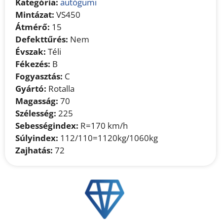
Kategória:
autógumi
Mintázat:
VS450
Átmérő:
15
Defekttűrés:
Nem
Évszak:
Téli
Fékezés:
B
Fogyasztás:
C
Gyártó:
Rotalla
Magasság:
70
Szélesség:
225
Sebességindex:
R=170 km/h
Súlyindex:
112/110=1120kg/1060kg
Zajhatás:
72