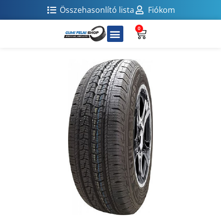
Összehasonlító lista
Fiókom
0