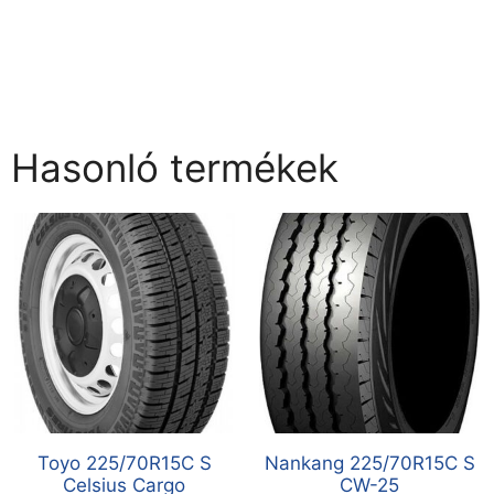
Hasonló termékek
Toyo 225/70R15C S
Nankang 225/70R15C S
Celsius Cargo
CW-25