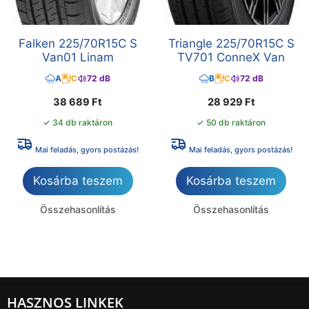
Falken 225/70R15C S
Triangle 225/70R15C S
Van01 Linam
TV701 ConneX Van
A
C
72 dB
B
C
72 dB
38 689
Ft
28 929
Ft
✓ 34 db raktáron
✓ 50 db raktáron
Mai feladás, gyors postázás!
Mai feladás, gyors postázás!
Kosárba teszem
Kosárba teszem
Összehasonlítás
Összehasonlítás
HASZNOS LINKEK