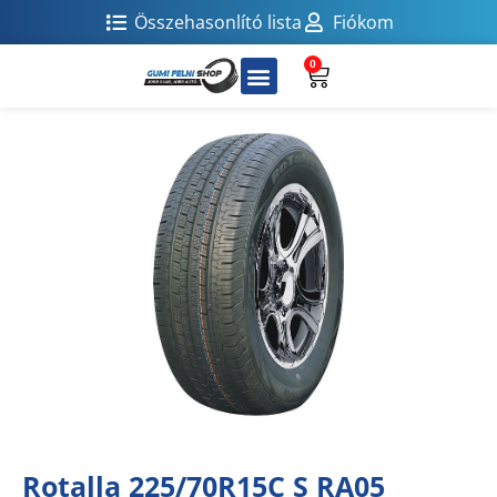
Összehasonlító lista
Fiókom
0
Rotalla 225/70R15C S RA05