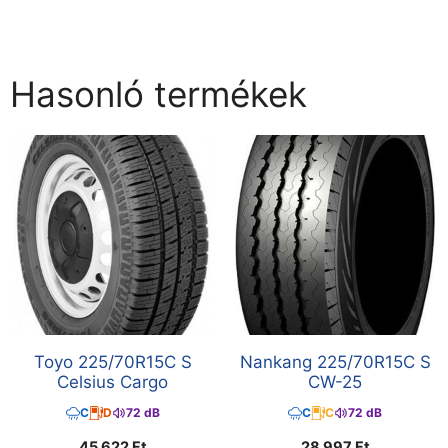
Hasonló termékek
Toyo 225/70R15C S
Nankang 225/70R15C S
Celsius Cargo
CW-25
C
D
72 dB
C
C
72 dB
45 622
Ft
28 997
Ft