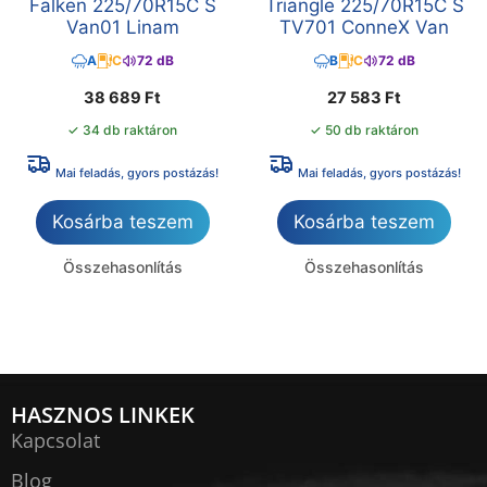
Falken 225/70R15C S
Triangle 225/70R15C S
Van01 Linam
TV701 ConneX Van
A
C
72 dB
B
C
72 dB
38 689
Ft
27 583
Ft
✓ 34 db raktáron
✓ 50 db raktáron
Mai feladás, gyors postázás!
Mai feladás, gyors postázás!
Kosárba teszem
Kosárba teszem
Összehasonlítás
Összehasonlítás
HASZNOS LINKEK
Kapcsolat
Blog