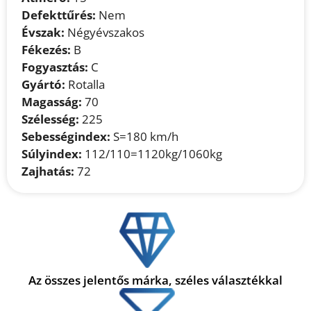
Defekttűrés:
Nem
Évszak:
Négyévszakos
Fékezés:
B
Fogyasztás:
C
Gyártó:
Rotalla
Magasság:
70
Szélesség:
225
Sebességindex:
S=180 km/h
Súlyindex:
112/110=1120kg/1060kg
Zajhatás:
72
Az összes jelentős márka, széles választékkal