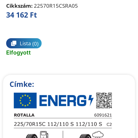
Cikkszám:
22570R15CSRA05
34 162
Ft
Összehasonlítás
Lista
(0)
Elfogyott
Címke: