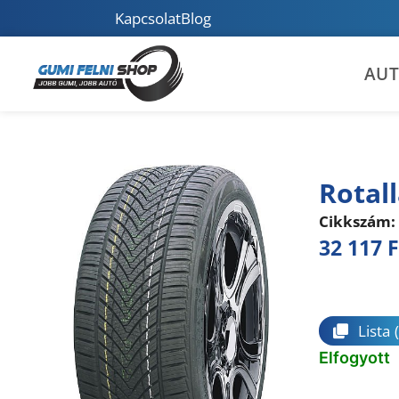
Kapcsolat
Blog
AU
Rotal
Cikkszám:
32 117
F
Összeha
Lista
Elfogyott