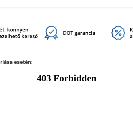
ét, könnyen
K
DOT garancia
ezelhető kereső
a
árlása esetén: