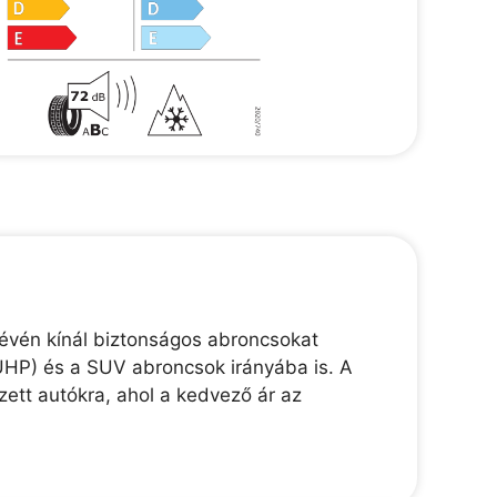
révén kínál biztonságos abroncsokat
(UHP) és a SUV abroncsok irányába is. A
zett autókra, ahol a kedvező ár az