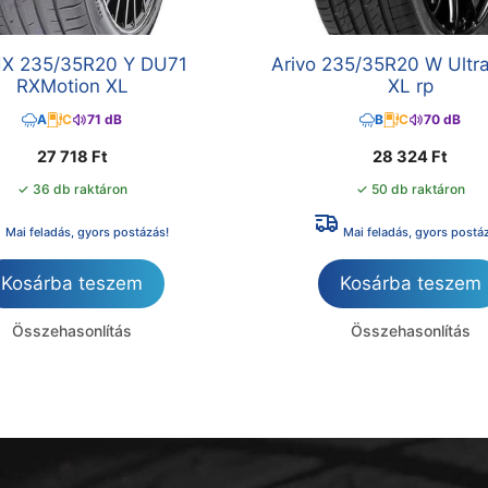
X 235/35R20 Y DU71
Arivo 235/35R20 W Ultr
RXMotion XL
XL rp
A
C
71 dB
B
C
70 dB
27 718
Ft
28 324
Ft
✓ 36 db raktáron
✓ 50 db raktáron
Mai feladás, gyors postázás!
Mai feladás, gyors postá
Kosárba teszem
Kosárba teszem
Összehasonlítás
Összehasonlítás