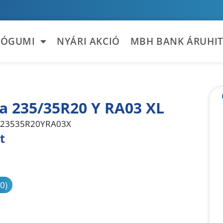
TÓGUMI
NYÁRI AKCIÓ
MBH BANK ÁRUHIT
la 235/35R20 Y RA03 XL
23535R20YRA03X
t
sonlítás
(0)