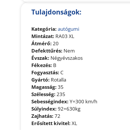
Tulajdonságok:
Kategória:
autógumi
Mintázat:
RA03 XL
Átmérő:
20
Defekttűrés:
Nem
Évszak:
Négyévszakos
Fékezés:
B
Fogyasztás:
C
Gyártó:
Rotalla
Magasság:
35
Szélesség:
235
Sebességindex:
Y=300 km/h
Súlyindex:
92=630kg
Zajhatás:
72
Erősített kivitel:
XL