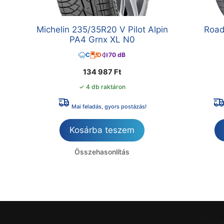
Michelin 235/35R20 V Pilot Alpin
Road
PA4 Grnx XL N0
C
D
70 dB
134 987
Ft
✓ 4 db raktáron
Mai feladás, gyors postázás!
Kosárba teszem
Összehasonlítás