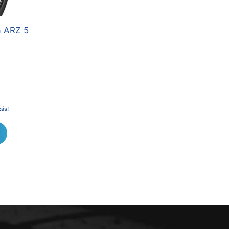
a ARZ 5
zás!