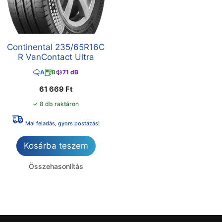
Continental 235/65R16C
R VanContact Ultra
A
B
71 dB
61 669
Ft
✓ 8 db raktáron
Mai feladás, gyors postázás!
Kosárba teszem
Összehasonlítás