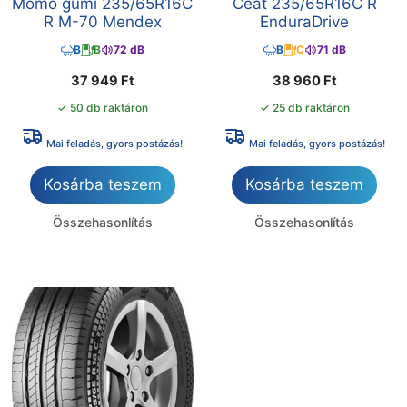
Momo gumi 235/65R16C
Ceat 235/65R16C R
R M-70 Mendex
EnduraDrive
B
B
72 dB
B
C
71 dB
37 949
Ft
38 960
Ft
✓ 50 db raktáron
✓ 25 db raktáron
Mai feladás, gyors postázás!
Mai feladás, gyors postázás!
Kosárba teszem
Kosárba teszem
Összehasonlítás
Összehasonlítás