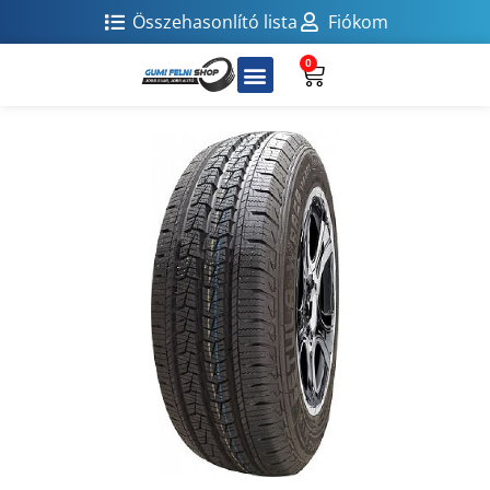
Összehasonlító lista
Fiókom
0