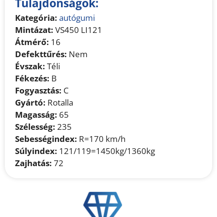
Tulajdonságok:
Kategória:
autógumi
Mintázat:
VS450 LI121
Átmérő:
16
Defekttűrés:
Nem
Évszak:
Téli
Fékezés:
B
Fogyasztás:
C
Gyártó:
Rotalla
Magasság:
65
Szélesség:
235
Sebességindex:
R=170 km/h
Súlyindex:
121/119=1450kg/1360kg
Zajhatás:
72